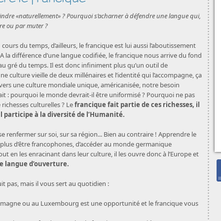
teindre «naturellement» ? Pourquoi s’acharner à défendre une langue qui,
re ou par muter ?
cours du temps, d’ailleurs, le francique est lui aussi l’aboutissement
 A la différence d’une langue codifiée, le francique nous arrive du fond
au gré du temps. Il est donc infiniment plus qu’un outil de
e culture vieille de deux millénaires et l’identité qui l’accompagne, ça
d vers une culture mondiale unique, américanisée, notre besoin
ait : pourquoi le monde devrait-il être uniformisé ? Pourquoi ne pas
richesses culturelles ? Le
francique fait partie de ces richesses, il
l participe à la diversité de l’Humanité.
e renfermer sur soi, sur sa région... Bien au contraire ! Apprendre le
n plus d’être francophones, d’accéder au monde germanique
ut en les enracinant dans leur culture, il les ouvre donc à l’Europe et
e langue d’ouverture.
 pas, mais il vous sert au quotidien :
lemagne ou au Luxembourg est une opportunité et le francique vous