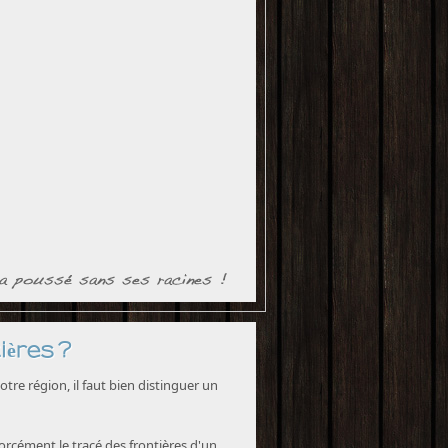
ières ?
tre région, il faut bien distinguer un
forcément le tracé des frontières d'un