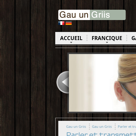
ACCUEIL
FRANCIQUE
G
Gau un Griis
Gau un Griis
Parler et t
Parler et transmett