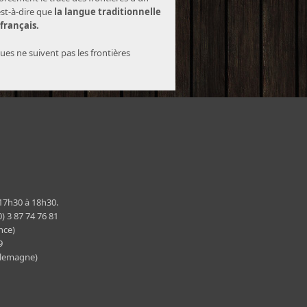
est-à-dire que
la langue traditionnelle
 français.
ques ne suivent pas les frontières
 17h30 à 18h30.
) 3 87 74 76 81
nce)
29
llemagne)