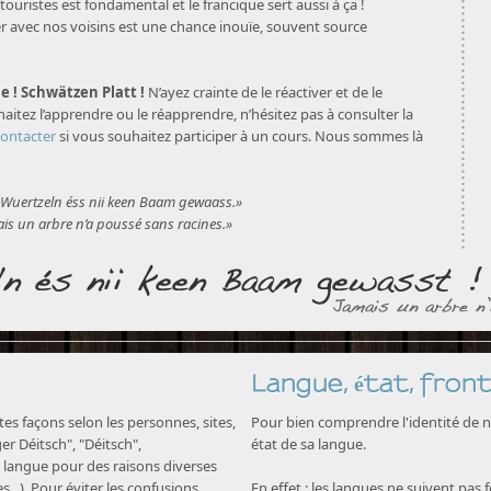
touristes est fondamental et le francique sert aussi à ça !
avec nos voisins est une chance inouïe, souvent source
e ! Schwätzen Platt !
N’ayez crainte de le réactiver et de le
aitez l’apprendre ou le réapprendre, n’hésitez pas à consulter la
contacter
si vous souhaitez participer à un cours. Nous sommes là
Wuertzeln éss nii keen Baam gewaass.»
is un arbre n’a poussé sans racines.»
Langue, état, front
s façons selon les personnes, sites,
Pour bien comprendre l'identité de no
nger Déitsch", "Déitsch",
état de sa langue.
langue pour des raisons diverses
...). Pour éviter les confusions,
En effet : les langues ne suivent pas 