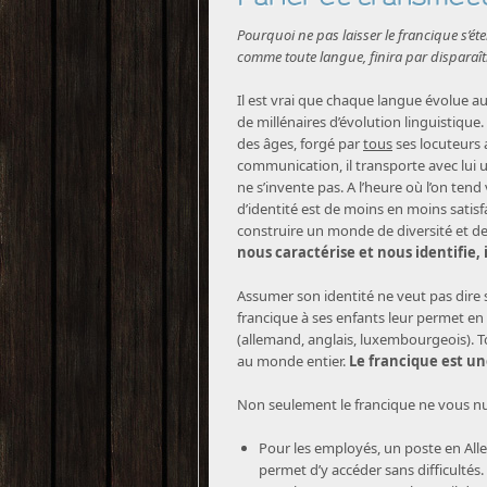
Pourquoi ne pas laisser le francique s’é
comme toute langue, finira par disparaît
Il est vrai que chaque langue évolue au 
de millénaires d’évolution linguistique.
des âges, forgé par
tous
ses locuteurs 
communication, il transporte avec lui un
ne s’invente pas. A l’heure où l’on ten
d’identité est de moins en moins satisf
construire un monde de diversité et de 
nous caractérise et nous identifie, i
Assumer son identité ne veut pas dire s
francique à ses enfants leur permet e
(allemand, anglais, luxembourgeois). To
au monde entier.
Le francique est un
Non seulement le francique ne vous nuit
Pour les employés, un poste en Al
permet d’y accéder sans difficultés.