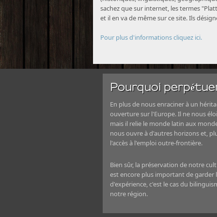
sachez que sur internet, les termes "Platt
et il en va de même sur ce site. Ils désig
Pour plus d'informations cliquez ici.
Pourquoi perpétuer
En plus de nous enraciner à un héritag
ouverture sur l'Europe. Il ne nous élo
mais il relie le monde latin aux mond
nous ouvre à d'autres horizons et, 
l'accès à l'emploi outre-frontière.
Bien sûr, la préservation de notre cul
est encore plus important de garder le
d'expérience, c'est le cas du bilingui
notre région.