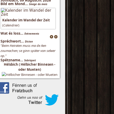
Sonndach, 09 Auguscht 2026
Bild em Mond...
Image du mois
Kalender im Wandel der Zeit
(
Calendrier
)
Wat és loss...
Evènements
Spréchwort...
Dicton
"Beim Heiraten muss ma de Aen
zoumachen; se ginn später von selwer
op."
Spétzname...
Sobriquet
Hëlsbich ( Hëlbicher Binnesen -
oder Mueten)