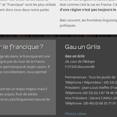
" et "Francique" sont les plus utilisés
état comme c'est le cas en France. C'
nent donc tous deux notre parler.
d'une région n'est pas toujours le
Bien souvent, les frontières linguisti
politiques.
 le francique ?
Gau un Griis
e séculaire, le francique est une
Gau un Griis
igne pas du tout de la France,
2A, cour de l'Abbaye
es germanique et anglo-saxon. Il
F-57320 Bouzonville
plus concrètement, nous permet
Permanences : Tous les jeudis de
Téléphone / Répondeur : (00 33) (0
Président : Jean-Louis Kieffer (Fra
ture est un enjeu majeur mais il
Téléphone: (00 33) (0) 3 87 78 48 
s acquis, fruit de siècles
Vice-Président : Gérard CARAU (A
sme (ou plurilinguisme) naturel de
Téléphone: (00 49) (0) 68 35 71 01
Photos Libres