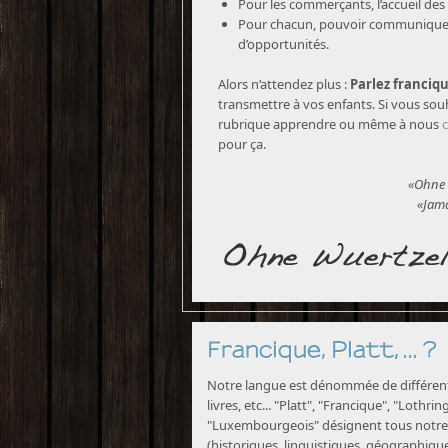
Pour les commerçants, l’accueil des 
Pour chacun, pouvoir communiquer 
d’opportunités.
Alors n’attendez plus :
Parlez franciqu
transmettre à vos enfants. Si vous souh
rubrique apprendre ou même à nous
pour ça.
«Ohne 
«Jama
Francique, Platt, ... ?
Notre langue est dénommée de différente
livres, etc... "Platt", "Francique", "Lothri
"Luxembourgeois" désignent tous notre 
(historiques, linguistiques, géographiques