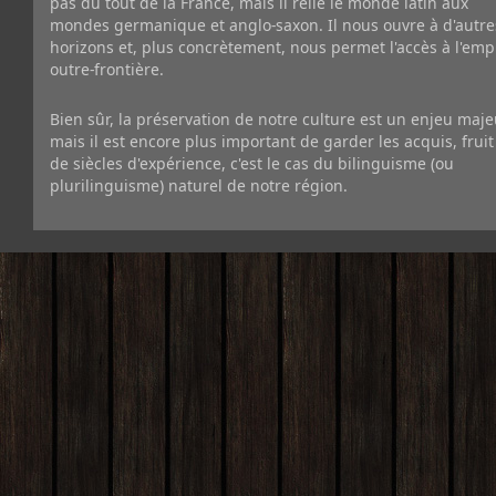
pas du tout de la France, mais il relie le monde latin aux
mondes germanique et anglo-saxon. Il nous ouvre à d'autre
horizons et, plus concrètement, nous permet l'accès à l'emp
outre-frontière.
Bien sûr, la préservation de notre culture est un enjeu maje
mais il est encore plus important de garder les acquis, fruit
de siècles d'expérience, c'est le cas du bilinguisme (ou
plurilinguisme) naturel de notre région.