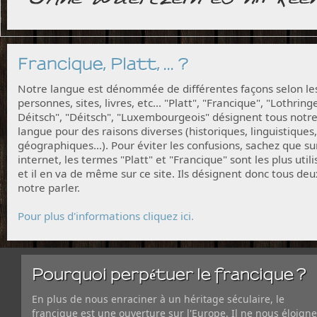
Francique, Platt, ... ?
Notre langue est dénommée de différentes façons selon le
personnes, sites, livres, etc... "Platt", "Francique", "Lothring
Déitsch", "Déitsch", "Luxembourgeois" désignent tous notr
langue pour des raisons diverses (historiques, linguistiques,
géographiques...). Pour éviter les confusions, sachez que su
internet, les termes "Platt" et "Francique" sont les plus utili
et il en va de même sur ce site. Ils désignent donc tous deu
notre parler.
Pour plus d'informations cliquez ici.
Pourquoi perpétuer le francique ?
En plus de nous enraciner à un héritage séculaire, le
francique est une ouverture sur l'Europe. Il ne nous éloigne