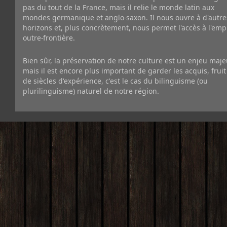
pas du tout de la France, mais il relie le monde latin aux
mondes germanique et anglo-saxon. Il nous ouvre à d'autre
horizons et, plus concrètement, nous permet l'accès à l'emp
outre-frontière.
Bien sûr, la préservation de notre culture est un enjeu maje
mais il est encore plus important de garder les acquis, fruit
de siècles d'expérience, c'est le cas du bilinguisme (ou
plurilinguisme) naturel de notre région.