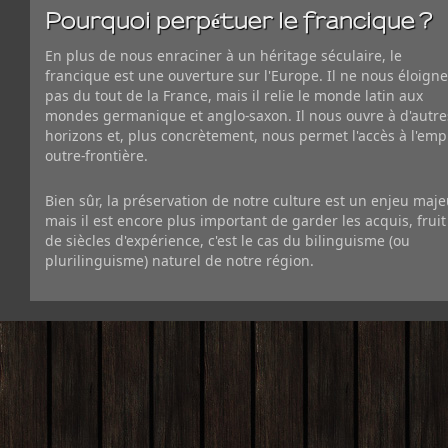
Pourquoi perpétuer le francique ?
En plus de nous enraciner à un héritage séculaire, le
francique est une ouverture sur l'Europe. Il ne nous éloigne
pas du tout de la France, mais il relie le monde latin aux
mondes germanique et anglo-saxon. Il nous ouvre à d'autre
horizons et, plus concrètement, nous permet l'accès à l'emp
outre-frontière.
Bien sûr, la préservation de notre culture est un enjeu maje
mais il est encore plus important de garder les acquis, fruit
de siècles d'expérience, c'est le cas du bilinguisme (ou
plurilinguisme) naturel de notre région.