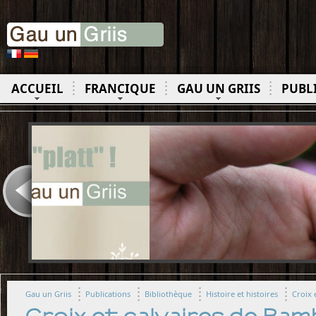
ACCUEIL
FRANCIQUE
GAU UN GRIIS
PUBL
Gau un Griis
Publications
Bibliothèque
Histoire et histoires
Croix 