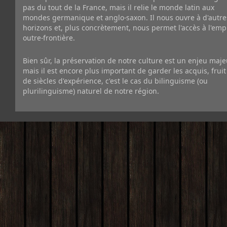
pas du tout de la France, mais il relie le monde latin aux
mondes germanique et anglo-saxon. Il nous ouvre à d'autre
horizons et, plus concrètement, nous permet l'accès à l'emp
outre-frontière.
Bien sûr, la préservation de notre culture est un enjeu maje
mais il est encore plus important de garder les acquis, fruit
de siècles d'expérience, c'est le cas du bilinguisme (ou
plurilinguisme) naturel de notre région.