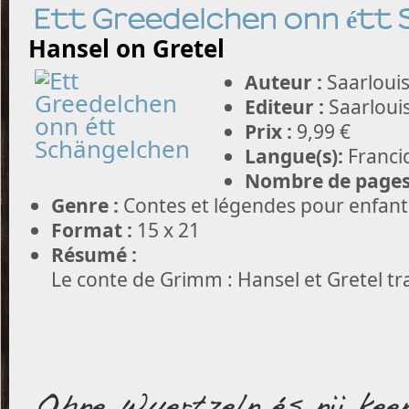
Ett Greedelchen onn étt
Hansel on Gretel
Auteur :
Saarloui
Editeur :
Saarloui
Prix :
9,99 €
Langue(s):
Franci
Nombre de pages
Genre :
Contes et légendes pour enfants
Format :
15 x 21
Résumé :
Le conte de Grimm : Hansel et Gretel tra