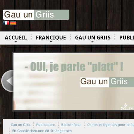
ACCUEIL
FRANCIQUE
GAU UN GRIIS
PUBL
Gau un Griis
Publications
Bibliothèque
Contes et légendes pour enfan
Ett Greedelchen onn étt Schängelchen