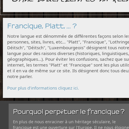
Francique, Platt, ... ?
Notre langue est dénommée de différentes façons selon le
personnes, sites, livres, etc... "Platt", "Francique", "Lothring
Déitsch", "Déitsch", "Luxembourgeois" désignent tous notr
langue pour des raisons diverses (historiques, linguistiques,
géographiques...). Pour éviter les confusions, sachez que su
internet, les termes "Platt" et "Francique" sont les plus utili
et il en va de même sur ce site. Ils désignent donc tous deu
notre parler.
Pour plus d'informations cliquez ici.
Pourquoi perpétuer le francique ?
En plus de nous enraciner à un héritage séculaire, le
francique est une ouverture sur l'Europe. Il ne nous éloigne