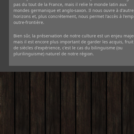
pas du tout de la France, mais il relie le monde latin aux
mondes germanique et anglo-saxon. Il nous ouvre à d'autre
horizons et, plus concrètement, nous permet l'accès à l'emp
outre-frontière.
Bien sûr, la préservation de notre culture est un enjeu maje
mais il est encore plus important de garder les acquis, fruit
de siècles d'expérience, c'est le cas du bilinguisme (ou
plurilinguisme) naturel de notre région.