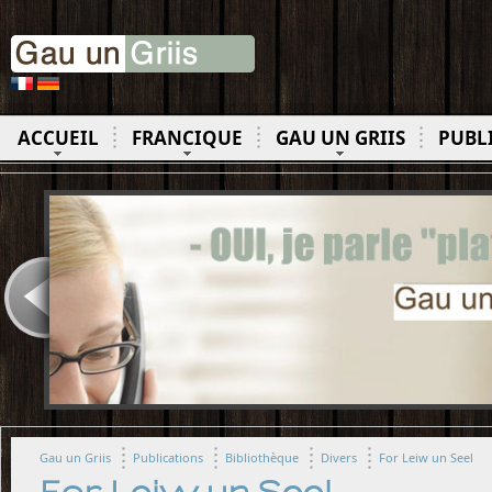
ACCUEIL
FRANCIQUE
GAU UN GRIIS
PUBL
Gau un Griis
Publications
Bibliothèque
Divers
For Leiw un Seel