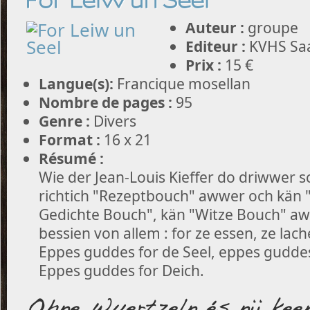
For Leiw un Seel
Auteur :
groupe
Editeur :
KVHS Saa
Prix :
15 €
Langue(s):
Francique mosellan
Nombre de pages :
95
Genre :
Divers
Format :
16 x 21
Résumé :
Wie der Jean-Louis Kieffer do driwwer sc
richtich "Rezeptbouch" awwer och kän 
Gedichte Bouch", kän "Witze Bouch" a
bessien von allem : for ze essen, ze la
Eppes guddes for de Seel, eppes guddes 
Eppes guddes for Deich.