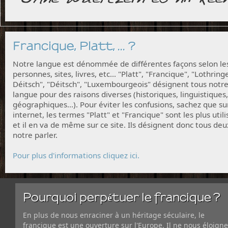
Francique, Platt, ... ?
Notre langue est dénommée de différentes façons selon le
personnes, sites, livres, etc... "Platt", "Francique", "Lothring
Déitsch", "Déitsch", "Luxembourgeois" désignent tous notr
langue pour des raisons diverses (historiques, linguistiques,
géographiques...). Pour éviter les confusions, sachez que su
internet, les termes "Platt" et "Francique" sont les plus utili
et il en va de même sur ce site. Ils désignent donc tous deu
notre parler.
Pour plus d'informations cliquez ici.
Pourquoi perpétuer le francique ?
En plus de nous enraciner à un héritage séculaire, le
francique est une ouverture sur l'Europe. Il ne nous éloigne