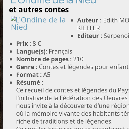
L'Ondine de la Nied
et autres contes
Auteur :
Edith MO
KIEFFER
Editeur :
Serpenoi
Prix :
8 €
Langue(s):
Français
Nombre de pages :
210
Genre :
Contes et légendes pour enfants
Format :
A5
Résumé :
Ce recueil de contes et légendes du Pays
l'initiative de la Fédération des Oeuvre
nous invite à la découverte d'une régio
où la mémoire vivante des habitants té
riche de traditions et de légendes.
Ce sont les histoires qui se racontaient 