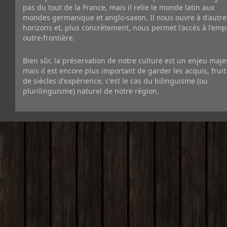
pas du tout de la France, mais il relie le monde latin aux
mondes germanique et anglo-saxon. Il nous ouvre à d'autre
horizons et, plus concrètement, nous permet l'accès à l'emp
outre-frontière.
Bien sûr, la préservation de notre culture est un enjeu maje
mais il est encore plus important de garder les acquis, fruit
de siècles d'expérience, c'est le cas du bilinguisme (ou
plurilinguisme) naturel de notre région.