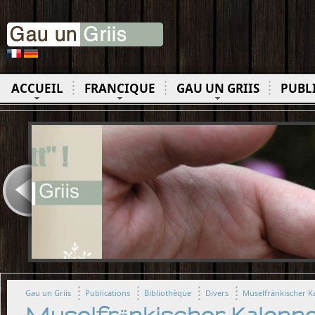
ACCUEIL
FRANCIQUE
GAU UN GRIIS
PUBL
Gau un Griis
Publications
Bibliothèque
Divers
Muselfränkischer K