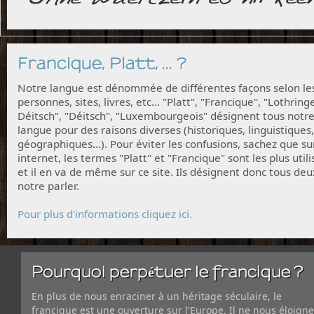
Francique, Platt, ... ?
Notre langue est dénommée de différentes façons selon le
personnes, sites, livres, etc... "Platt", "Francique", "Lothring
Déitsch", "Déitsch", "Luxembourgeois" désignent tous notr
langue pour des raisons diverses (historiques, linguistiques,
géographiques...). Pour éviter les confusions, sachez que su
internet, les termes "Platt" et "Francique" sont les plus utili
et il en va de même sur ce site. Ils désignent donc tous deu
notre parler.
Pour plus d'informations cliquez ici.
Pourquoi perpétuer le francique ?
En plus de nous enraciner à un héritage séculaire, le
francique est une ouverture sur l'Europe. Il ne nous éloigne