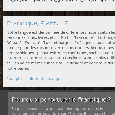
Francique, Platt, ... ?
Notre langue est dénommée de différentes façons selon le
personnes, sites, livres, etc... "Platt", "Francique", "Lothring
Déitsch", "Déitsch", "Luxembourgeois" désignent tous notr
langue pour des raisons diverses (historiques, linguistiques,
géographiques...). Pour éviter les confusions, sachez que su
internet, les termes "Platt" et "Francique" sont les plus utili
et il en va de même sur ce site. Ils désignent donc tous deu
notre parler.
Pour plus d'informations cliquez ici.
Pourquoi perpétuer le francique ?
En plus de nous enraciner à un héritage séculaire, le
francique est une ouverture sur l'Europe. Il ne nous éloigne