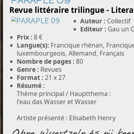
PARAPLE 09
Revue littéraire trilingue - Liter
Auteur :
Collectif
Editeur :
Gau un G
Prix :
8 €
Langue(s):
Francique rhénan, Francique
luxembourgeois, Allemand, Français
Nombre de pages :
80
Genre :
Revues
Format :
21 x 27
Résumé :
Thème principal / Hauptthema :
l'eau das Wasser et Wasser
Artiste présenté : Elisabeth Henry