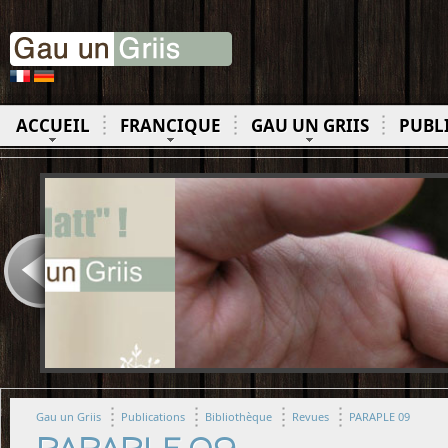
ACCUEIL
FRANCIQUE
GAU UN GRIIS
PUBL
Gau un Griis
Publications
Bibliothèque
Revues
PARAPLE 09