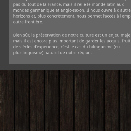
pas du tout de la France, mais il relie le monde latin aux
mondes germanique et anglo-saxon. Il nous ouvre à d'autre
horizons et, plus concrètement, nous permet l'accès à l'emp
outre-frontière.
Bien sûr, la préservation de notre culture est un enjeu maje
mais il est encore plus important de garder les acquis, fruit
de siècles d'expérience, c'est le cas du bilinguisme (ou
plurilinguisme) naturel de notre région.