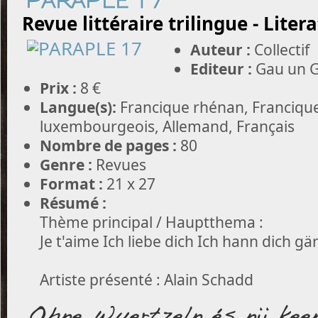
PARAPLE 17
Revue littéraire trilingue - Liter
Auteur :
Collectif
Editeur :
Gau un G
Prix :
8 €
Langue(s):
Francique rhénan, Francique
luxembourgeois, Allemand, Français
Nombre de pages :
80
Genre :
Revues
Format :
21 x 27
Résumé :
Thème principal / Hauptthema :
Je t'aime Ich liebe dich Ich hann dich gä
Artiste présenté : Alain Schadd