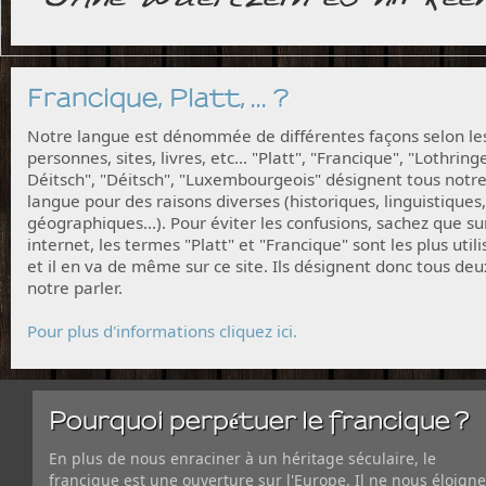
Francique, Platt, ... ?
Notre langue est dénommée de différentes façons selon le
personnes, sites, livres, etc... "Platt", "Francique", "Lothring
Déitsch", "Déitsch", "Luxembourgeois" désignent tous notr
langue pour des raisons diverses (historiques, linguistiques,
géographiques...). Pour éviter les confusions, sachez que su
internet, les termes "Platt" et "Francique" sont les plus utili
et il en va de même sur ce site. Ils désignent donc tous deu
notre parler.
Pour plus d'informations cliquez ici.
Pourquoi perpétuer le francique ?
En plus de nous enraciner à un héritage séculaire, le
francique est une ouverture sur l'Europe. Il ne nous éloigne