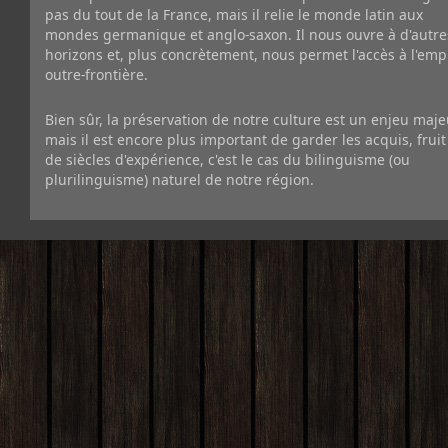
pas du tout de la France, mais il relie le monde latin aux
mondes germanique et anglo-saxon. Il nous ouvre à d'autre
horizons et, plus concrètement, nous permet l'accès à l'emp
outre-frontière.
Bien sûr, la préservation de notre culture est un enjeu maje
mais il est encore plus important de garder les acquis, fruit
de siècles d'expérience, c'est le cas du bilinguisme (ou
plurilinguisme) naturel de notre région.