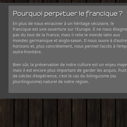
Pourquoi perpétuer le francique ?
En plus de nous enraciner à un héritage séculaire, le
francique est une ouverture sur l'Europe. Il ne nous éloigne
pas du tout de la France, mais il relie le monde latin aux
mondes germanique et anglo-saxon. Il nous ouvre à d'autre
horizons et, plus concrètement, nous permet l'accès à l'emp
outre-frontière.
Bien sûr, la préservation de notre culture est un enjeu maje
mais il est encore plus important de garder les acquis, fruit
de siècles d'expérience, c'est le cas du bilinguisme (ou
plurilinguisme) naturel de notre région.