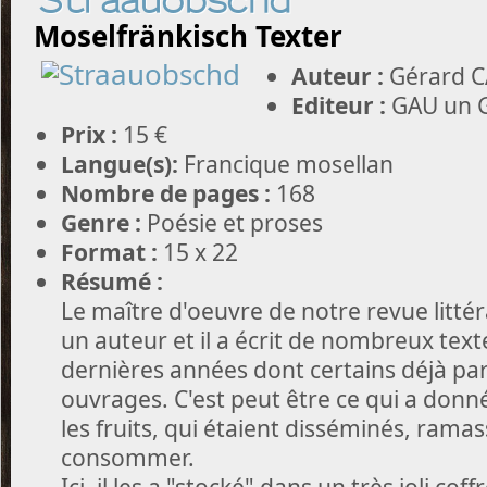
Straauobschd
Moselfränkisch Texter
Auteur :
Gérard 
Editeur :
GAU un G
Prix :
15 €
Langue(s):
Francique mosellan
Nombre de pages :
168
Genre :
Poésie et proses
Format :
15 x 22
Résumé :
Le maître d'oeuvre de notre revue littér
un auteur et il a écrit de nombreux tex
dernières années dont certains déjà par
ouvrages. C'est peut être ce qui a donné 
les fruits, qui étaient disséminés, rama
consommer.
Ici, il les a "stocké" dans un très joli cof