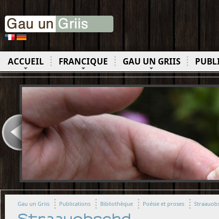
ACCUEIL
FRANCIQUE
GAU UN GRIIS
PUBL
Gau un Griis
Publications
Bibliothèque
Poésie et proses
Straauob