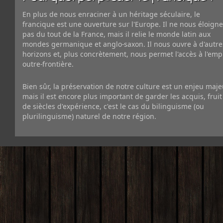
En plus de nous enraciner à un héritage séculaire, le
francique est une ouverture sur l'Europe. Il ne nous éloigne
pas du tout de la France, mais il relie le monde latin aux
mondes germanique et anglo-saxon. Il nous ouvre à d'autre
horizons et, plus concrètement, nous permet l'accès à l'emp
outre-frontière.
Bien sûr, la préservation de notre culture est un enjeu maje
mais il est encore plus important de garder les acquis, fruit
de siècles d'expérience, c'est le cas du bilinguisme (ou
plurilinguisme) naturel de notre région.