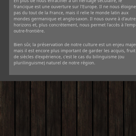
En plus de nous enraciner à un héritage séculaire, le
francique est une ouverture sur l'Europe. Il ne nous éloigne
pas du tout de la France, mais il relie le monde latin aux
mondes germanique et anglo-saxon. Il nous ouvre à d'autre
horizons et, plus concrètement, nous permet l'accès à l'emp
outre-frontière.
Bien sûr, la préservation de notre culture est un enjeu maje
mais il est encore plus important de garder les acquis, fruit
de siècles d'expérience, c'est le cas du bilinguisme (ou
plurilinguisme) naturel de notre région.