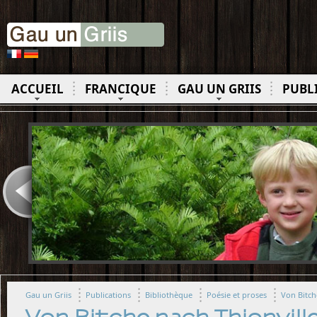
ACCUEIL
FRANCIQUE
GAU UN GRIIS
PUBL
Gau un Griis
Publications
Bibliothèque
Poésie et proses
Von Bitch