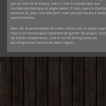
pas du tout de la France, mais il relie le monde latin aux
mondes germanique et anglo-saxon. Il nous ouvre à d'autre
horizons et, plus concrètement, nous permet l'accès à l'emp
outre-frontière.
Bien sûr, la préservation de notre culture est un enjeu maje
mais il est encore plus important de garder les acquis, fruit
de siècles d'expérience, c'est le cas du bilinguisme (ou
plurilinguisme) naturel de notre région.