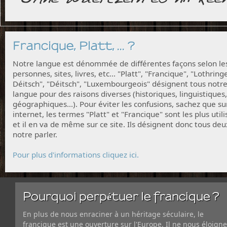
Francique, Platt, ... ?
Notre langue est dénommée de différentes façons selon le
personnes, sites, livres, etc... "Platt", "Francique", "Lothring
Déitsch", "Déitsch", "Luxembourgeois" désignent tous notr
langue pour des raisons diverses (historiques, linguistiques,
géographiques...). Pour éviter les confusions, sachez que su
internet, les termes "Platt" et "Francique" sont les plus utili
et il en va de même sur ce site. Ils désignent donc tous deu
notre parler.
Pour plus d'informations cliquez ici.
Pourquoi perpétuer le francique ?
En plus de nous enraciner à un héritage séculaire, le
francique est une ouverture sur l'Europe. Il ne nous éloigne