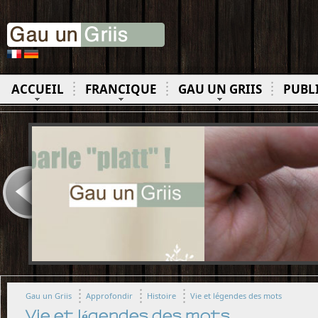
ACCUEIL
FRANCIQUE
GAU UN GRIIS
PUBL
Gau un Griis
Approfondir
Histoire
Vie et légendes des mots
Vie et légendes des mots