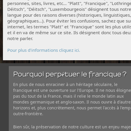
personnes, sites, livres, etc... "Platt", "Francique", "Lothring
Déitsch", "Déitsch", "Luxembourgeois" désignent tous notr
langue pour des raisons diverses (historiques, linguistiques,
géographiques...). Pour éviter les confusions, sachez que su
internet, les termes "Platt" et "Francique" sont les plus utili
et il en va de même sur ce site. Ils désignent donc tous deu
notre parler.
Pour plus d'informations cliquez ici.
Pourquoi perpétuer le francique ?
En plus de nous enraciner à un héritage séculaire, le
francique est une ouverture sur l'Europe. Il ne nous éloigne
pas du tout de la France, mais il relie le monde latin aux
mondes germanique et anglo-saxon. Il nous ouvre à d'autre
horizons et, plus concrètement, nous permet l'accès à l'emp
outre-frontière.
Bien sûr, la préservation de notre culture est un enjeu maje