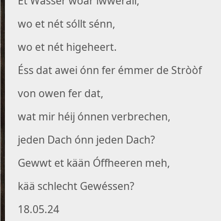
Et Wasser woar iwwerall,
wo et nét sóllt sénn,
wo et nét higeheert.
Éss dat awei ónn fer émmer de Stròòf
von owen fer dat,
wat mir héij ónnen verbrechen,
jeden Dach ónn jeden Dach?
Gewwt et kään Óffheeren meh,
kää schlecht Gewéssen?
18.05.24