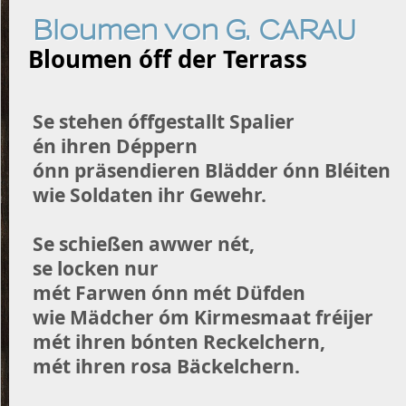
Bloumen von G. CARAU
Bloumen óff der Terrass
Se stehen óffgestallt Spalier
én ihren Déppern
ónn präsendieren Blädder ónn Bléiten
wie Soldaten ihr Gewehr.
Se schießen awwer nét,
se locken nur
mét Farwen ónn mét Düfden
wie Mädcher óm Kirmesmaat fréijer
mét ihren bónten Reckelchern,
mét ihren rosa Bäckelchern.