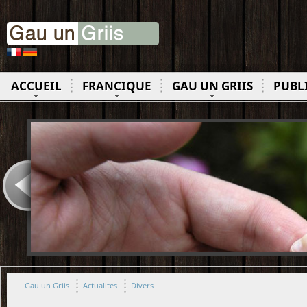
ACCUEIL
FRANCIQUE
GAU UN GRIIS
PUBL
Gau un Griis
Actualites
Divers