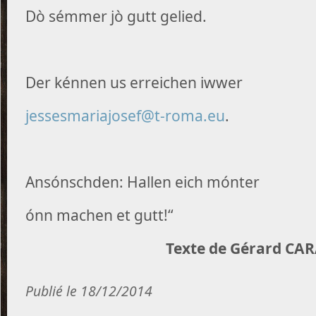
Dò sémmer jò gutt gelied.
Der kénnen us erreichen iwwer
jessesmariajosef@t-roma.eu
.
Ansónschden: Hallen eich mónter
ónn machen et gutt!“
Texte de Gérard CA
Publié le 18/12/2014