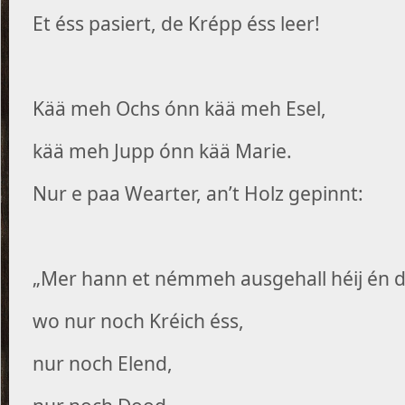
Et éss pasiert, de Krépp éss leer!
Kää meh Ochs ónn kää meh Esel,
kää meh Jupp ónn kää Marie.
Nur e paa Wearter, an’t Holz gepinnt:
„Mer hann et némmeh ausgehall héij én 
wo nur noch Kréich éss,
nur noch Elend,