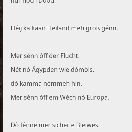
nur noch Dood.
Héij ka kään Heiland meh groß génn.
Mer sénn óff der Flucht.
Nét nò Ägypden wie dòmòls,
dò kamma némmeh hin.
Mer sénn óff em Wéch nò Europa.
Dò fénne mer sicher e Bleiwes.