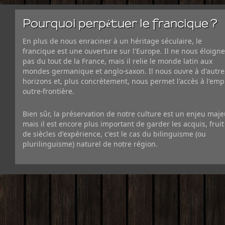
Pourquoi perpétuer le francique ?
En plus de nous enraciner à un héritage séculaire, le
francique est une ouverture sur l'Europe. Il ne nous éloigne
pas du tout de la France, mais il relie le monde latin aux
mondes germanique et anglo-saxon. Il nous ouvre à d'autre
horizons et, plus concrètement, nous permet l'accès à l'emp
outre-frontière.
Bien sûr, la préservation de notre culture est un enjeu maje
mais il est encore plus important de garder les acquis, fruit
de siècles d'expérience, c'est le cas du bilinguisme (ou
plurilinguisme) naturel de notre région.