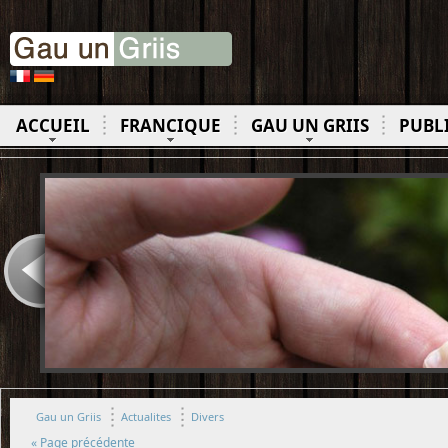
ACCUEIL
FRANCIQUE
GAU UN GRIIS
PUBL
Gau un Griis
Actualites
Divers
« Page précédente