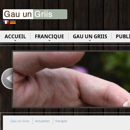
ACCUEIL
FRANCIQUE
GAU UN GRIIS
PUBL
Gau un Griis
Actualites
Paraple