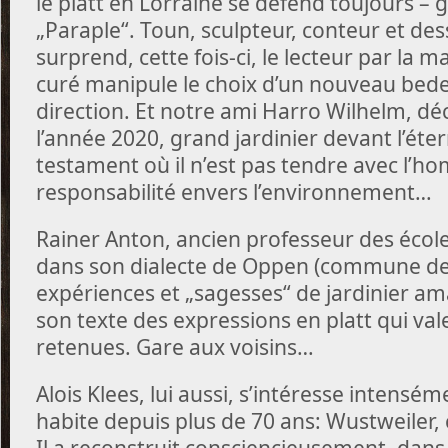
le platt en Lorraine se défend toujours – g
„Paraple“. Toun, sculpteur, conteur et des
surprend, cette fois-ci, le lecteur par la m
curé manipule le choix d’un nouveau bed
direction. Et notre ami Harro Wilhelm, dé
l’année 2020, grand jardinier devant l’éter
testament où il n’est pas tendre avec l’
responsabilité envers l’environnement…
Rainer Anton, ancien professeur des écoles
dans son dialecte de Oppen (commune de
expériences et „sagesses“ de jardinier a
son texte des expressions en platt qui vale
retenues. Gare aux voisins…
Alois Klees, lui aussi, s’intéresse intenséme
habite depuis plus de 70 ans: Wustweiler
Il a reconstruit consciencieusement, dans