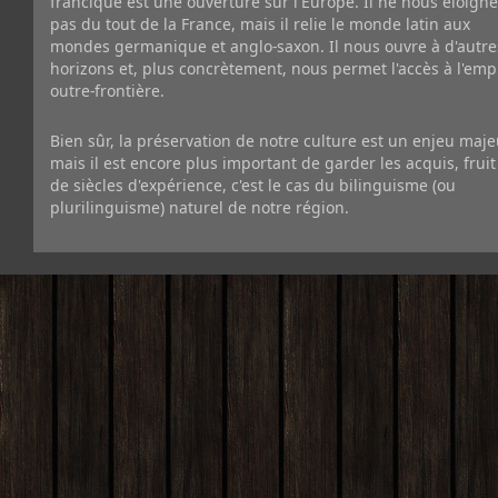
francique est une ouverture sur l'Europe. Il ne nous éloigne
pas du tout de la France, mais il relie le monde latin aux
mondes germanique et anglo-saxon. Il nous ouvre à d'autre
horizons et, plus concrètement, nous permet l'accès à l'emp
outre-frontière.
Bien sûr, la préservation de notre culture est un enjeu maje
mais il est encore plus important de garder les acquis, fruit
de siècles d'expérience, c'est le cas du bilinguisme (ou
plurilinguisme) naturel de notre région.