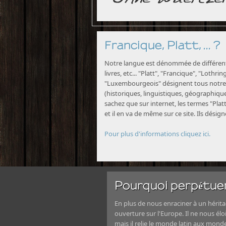
Francique, Platt, ... ?
Notre langue est dénommée de différente
livres, etc... "Platt", "Francique", "Lothri
"Luxembourgeois" désignent tous notre 
(historiques, linguistiques, géographiques
sachez que sur internet, les termes "Platt
et il en va de même sur ce site. Ils désig
Pour plus d'informations cliquez ici.
Pourquoi perpétuer
En plus de nous enraciner à un héritag
ouverture sur l'Europe. Il ne nous élo
mais il relie le monde latin aux mond