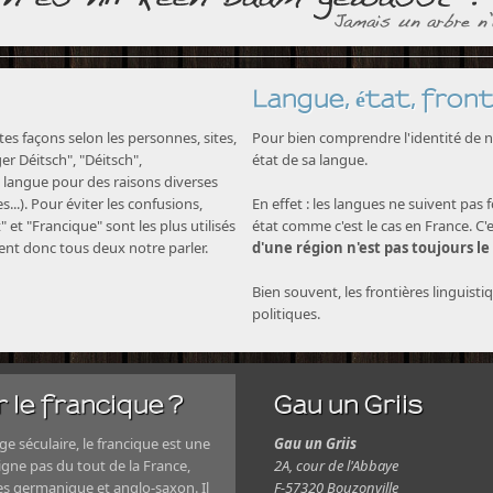
Langue, état, front
s façons selon les personnes, sites,
Pour bien comprendre l'identité de no
nger Déitsch", "Déitsch",
état de sa langue.
langue pour des raisons diverses
...). Pour éviter les confusions,
En effet : les langues ne suivent pas 
" et "Francique" sont les plus utilisés
état comme c'est le cas en France. C'
nent donc tous deux notre parler.
d'une région n'est pas toujours le
Bien souvent, les frontières linguisti
politiques.
 le francique ?
Gau un Griis
e séculaire, le francique est une
Gau un Griis
igne pas du tout de la France,
2A, cour de l'Abbaye
es germanique et anglo-saxon. Il
F-57320 Bouzonville