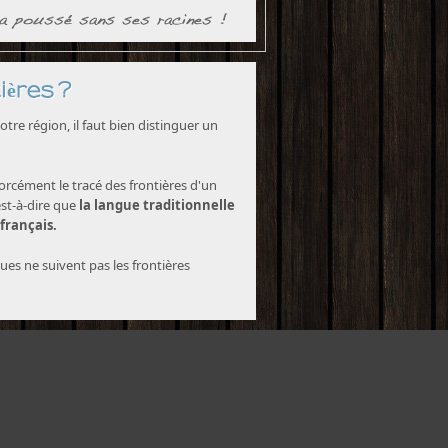
ières ?
tre région, il faut bien distinguer un
forcément le tracé des frontières d'un
est-à-dire que
la langue traditionnelle
 français.
ques ne suivent pas les frontières