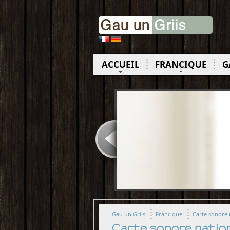
ACCUEIL
FRANCIQUE
G
Gau un Griis
Francique
Carte sonore 
Carte sonore natio