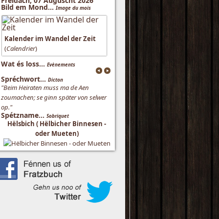
Freidach, 07 Auguscht 2026
Bild em Mond...
Image du mois
Kalender im Wandel der Zeit
(
Calendrier
)
Wat és loss...
Evènements
Spréchwort...
Dicton
"Beim Heiraten muss ma de Aen
zoumachen; se ginn später von selwer
op."
Spétzname...
Sobriquet
Hëlsbich ( Hëlbicher Binnesen -
oder Mueten)