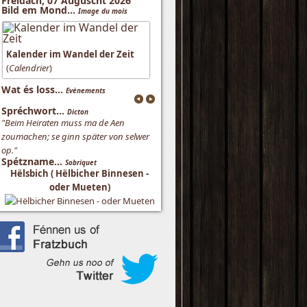
Freidach, 07 Auguscht 2026
Bild em Mond...
Image du mois
Kalender im Wandel der Zeit
(
Calendrier
)
Wat és loss...
Evènements
Spréchwort...
Dicton
"Beim Heiraten muss ma de Aen
zoumachen; se ginn später von selwer
op."
Spétzname...
Sobriquet
Hëlsbich ( Hëlbicher Binnesen -
oder Mueten)