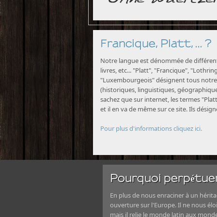
Francique, Platt, ... ?
Notre langue est dénommée de différente
livres, etc... "Platt", "Francique", "Lothri
"Luxembourgeois" désignent tous notre 
(historiques, linguistiques, géographiques
sachez que sur internet, les termes "Platt
et il en va de même sur ce site. Ils désig
Pour plus d'informations cliquez ici.
Pourquoi perpétuer
En plus de nous enraciner à un héritag
ouverture sur l'Europe. Il ne nous élo
mais il relie le monde latin aux mond