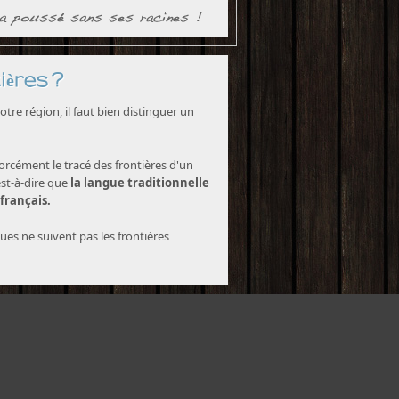
ières ?
tre région, il faut bien distinguer un
forcément le tracé des frontières d'un
est-à-dire que
la langue traditionnelle
 français.
ques ne suivent pas les frontières