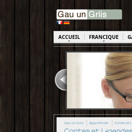
ACCUEIL
FRANCIQUE
G
Gau un Griis
Approfondir
Contes et 
Contes et Légende