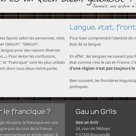
Langue, état, front
s façons selon les personnes, sites,
Pour bien comprendre l'identité de no
nger Déitsch", "Déitsch",
état de sa langue.
langue pour des raisons diverses
...). Pour éviter les confusions,
En effet : les langues ne suivent pas 
" et "Francique" sont les plus utilisés
état comme c'est le cas en France. C'
nent donc tous deux notre parler.
d'une région n'est pas toujours le
Bien souvent, les frontières linguisti
politiques.
 le francique ?
Gau un Griis
e séculaire, le francique est une
Gau un Griis
igne pas du tout de la France,
2A, cour de l'Abbaye
es germanique et anglo-saxon. Il
F-57320 Bouzonville