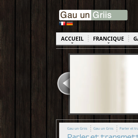
ACCUEIL
FRANCIQUE
G
Gau un Griis
Gau un Griis
Parler et t
Parler et transmett