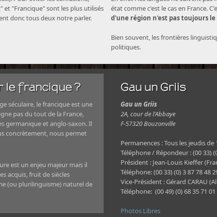
" et "Francique" sont les plus utilisés
état comme c'est le cas en France. C'
nent donc tous deux notre parler.
d'une région n'est pas toujours le
Bien souvent, les frontières linguisti
politiques.
 le francique ?
Gau un Griis
e séculaire, le francique est une
Gau un Griis
igne pas du tout de la France,
2A, cour de l'Abbaye
es germanique et anglo-saxon. Il
F-57320 Bouzonville
plus concrètement, nous permet
Permanences : Tous les jeudis de
Téléphone / Répondeur : (00 33) (0
Président : Jean-Louis Kieffer (Fra
ture est un enjeu majeur mais il
Téléphone: (00 33) (0) 3 87 78 48 
s acquis, fruit de siècles
Vice-Président : Gérard CARAU (A
sme (ou plurilinguisme) naturel de
Téléphone: (00 49) (0) 68 35 71 01
Photos Libres