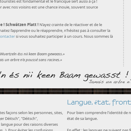
touristes est fondamental et le francique sert aussi à ça !
avec nos voisins est une chance inouïe, souvent source
e ! Schwätzen Platt !
N’ayez crainte de le réactiver et de le
aitez l’apprendre ou le réapprendre, n’hésitez pas à consulter la
contacter
si vous souhaitez participer à un cours. Nous sommes là
Wuertzeln éss nii keen Baam gewaass.»
is un arbre n’a poussé sans racines.»
Langue, état, front
s façons selon les personnes, sites,
Pour bien comprendre l'identité de no
nger Déitsch", "Déitsch",
état de sa langue.
langue pour des raisons diverses
...). Pour éviter les confusions,
En effet : les langues ne suivent pas 