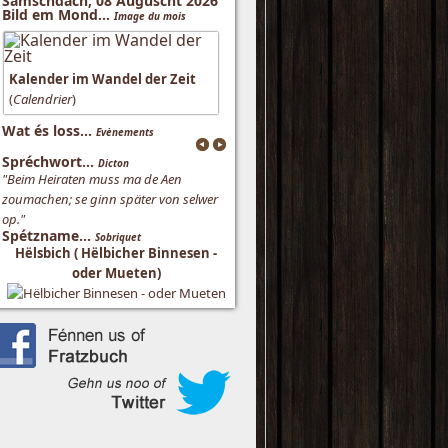
Samschdach, 08 Auguscht 2026
Bild em Mond...
Image du mois
Kalender im Wandel der Zeit
(
Calendrier
)
Wat és loss...
Evènements
Spréchwort...
Dicton
"Beim Heiraten muss ma de Aen
zoumachen; se ginn später von selwer
op."
Spétzname...
Sobriquet
Hëlsbich ( Hëlbicher Binnesen -
oder Mueten)