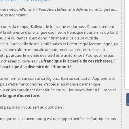
teindre «naturellement» ? Pourquoi s’acharner à défendre une langue qui,
re ou par muter ?
cours du temps, d’ailleurs, le francique est lui aussi l’aboutissement
 A la différence d’une langue codifiée, le francique nous arrive du fond
au gré du temps. Il est donc infiniment plus qu’un outil de
e culture vieille de deux millénaires et l’identité qui l’accompagne, ça
d vers une culture mondiale unique, américanisée, notre besoin
ait : pourquoi le monde devrait-il être uniformisé ? Pourquoi ne pas
richesses culturelles ? Le
francique fait partie de ces richesses, il
l participe à la diversité de l’Humanité.
e renfermer sur soi, sur sa région... Bien au contraire ! Apprendre le
n plus d’être francophones, d’accéder au monde germanique
ut en les enracinant dans leur culture, il les ouvre donc à l’Europe et
e langue d’ouverture.
 pas, mais il vous sert au quotidien :
lemagne ou au Luxembourg est une opportunité et le francique vous