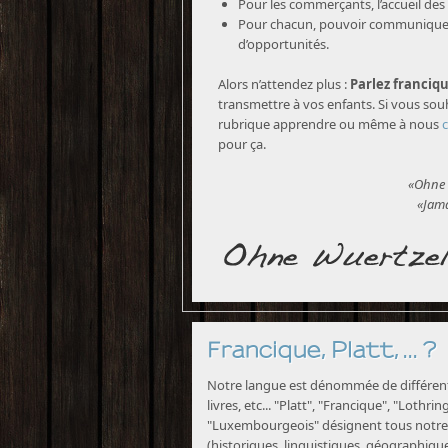
Pour les commerçants, l’accueil des 
Pour chacun, pouvoir communiquer 
d’opportunités.
Alors n’attendez plus :
Parlez franciqu
transmettre à vos enfants. Si vous souh
rubrique apprendre ou même à nous
pour ça.
«Ohne 
«Jama
Francique, Platt, ... ?
Notre langue est dénommée de différente
livres, etc... "Platt", "Francique", "Lothri
"Luxembourgeois" désignent tous notre 
(historiques, linguistiques, géographiques