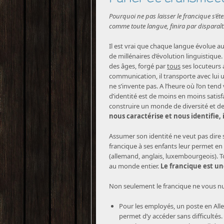
Pourquoi ne pas laisser le francique s’é
comme toute langue, finira par disparaît
Il est vrai que chaque langue évolue au 
de millénaires d’évolution linguistique.
des âges, forgé par
tous
ses locuteurs 
communication, il transporte avec lui un
ne s’invente pas. A l’heure où l’on ten
d’identité est de moins en moins satisf
construire un monde de diversité et de 
nous caractérise et nous identifie, i
Assumer son identité ne veut pas dire s
francique à ses enfants leur permet e
(allemand, anglais, luxembourgeois). To
au monde entier.
Le francique est un
Non seulement le francique ne vous nuit
Pour les employés, un poste en Al
permet d’y accéder sans difficultés.