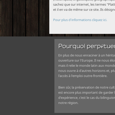
sachez que sur internet, les termes "Platt
et il en va de même sur ce site. Ils désig
Pour plus d'informations cliquez ici.
Pourquoi perpétuer
En plus de nous enraciner à un héritag
ouverture sur l'Europe. Il ne nous élo
mais il relie le monde latin aux mond
nous ouvre à d'autres horizons et, 
l'accès à l'emploi outre-frontière.
Bien sûr, la préservation de notre cul
est encore plus important de garder le
d'expérience, c'est le cas du bilingui
notre région.