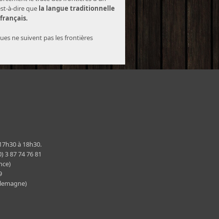
est-à-dire que
la langue traditionnelle
 français.
ques ne suivent pas les frontières
 17h30 à 18h30.
) 3 87 74 76 81
nce)
29
llemagne)