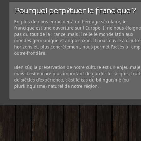
Pourquoi perpétuer le francique ?
En plus de nous enraciner à un héritage séculaire, le
francique est une ouverture sur l'Europe. Il ne nous éloigne
pas du tout de la France, mais il relie le monde latin aux
mondes germanique et anglo-saxon. Il nous ouvre à d'autre
horizons et, plus concrètement, nous permet l'accès à l'emp
outre-frontière.
Bien sûr, la préservation de notre culture est un enjeu maje
mais il est encore plus important de garder les acquis, fruit
de siècles d'expérience, c'est le cas du bilinguisme (ou
plurilinguisme) naturel de notre région.