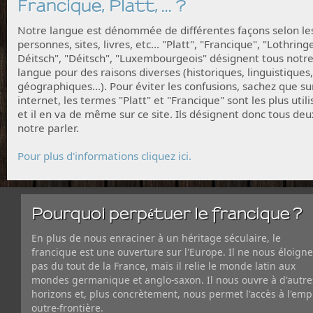
Francique, Platt, ... ?
Notre langue est dénommée de différentes façons selon le
personnes, sites, livres, etc... "Platt", "Francique", "Lothring
Déitsch", "Déitsch", "Luxembourgeois" désignent tous notr
langue pour des raisons diverses (historiques, linguistiques,
géographiques...). Pour éviter les confusions, sachez que su
internet, les termes "Platt" et "Francique" sont les plus utili
et il en va de même sur ce site. Ils désignent donc tous deu
notre parler.
Pour plus d'informations cliquez ici.
Pourquoi perpétuer le francique ?
En plus de nous enraciner à un héritage séculaire, le
francique est une ouverture sur l'Europe. Il ne nous éloigne
pas du tout de la France, mais il relie le monde latin aux
mondes germanique et anglo-saxon. Il nous ouvre à d'autre
horizons et, plus concrètement, nous permet l'accès à l'emp
outre-frontière.