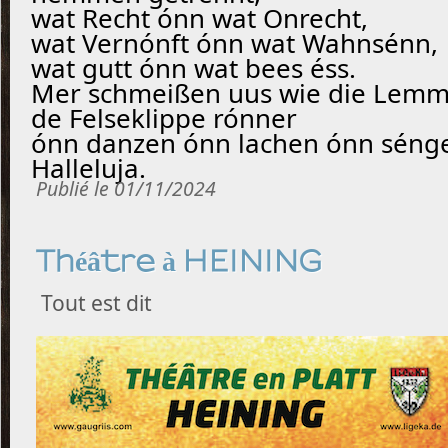
wat Recht ónn wat Onrecht,
wat Vernónft ónn wat Wahnsénn,
wat gutt ónn wat bees éss.
Mer schmeißen uus wie die Lem
de Felseklippe rónner
ónn danzen ónn lachen ónn séng
Halleluja.
Publié le 01/11/2024
Théâtre à HEINING
Tout est dit