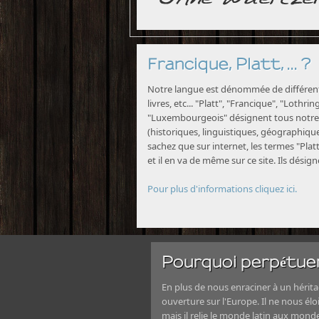
Francique, Platt, ... ?
Notre langue est dénommée de différente
livres, etc... "Platt", "Francique", "Lothri
"Luxembourgeois" désignent tous notre 
(historiques, linguistiques, géographiques
sachez que sur internet, les termes "Platt
et il en va de même sur ce site. Ils désig
Pour plus d'informations cliquez ici.
Pourquoi perpétuer
En plus de nous enraciner à un héritag
ouverture sur l'Europe. Il ne nous élo
mais il relie le monde latin aux mond