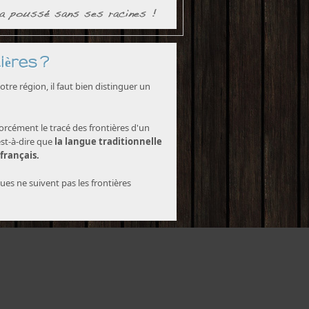
ières ?
tre région, il faut bien distinguer un
forcément le tracé des frontières d'un
est-à-dire que
la langue traditionnelle
 français.
ques ne suivent pas les frontières