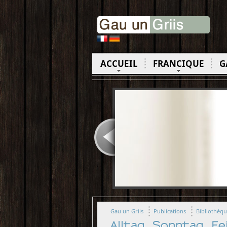
ACCUEIL
FRANCIQUE
G
Gau un Griis
Publications
Bibliothèq
Alltag . Sonntag . F