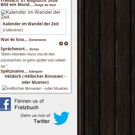
Freidach, 07 Auguscht 2026
Bild em Mond...
Image du mois
Kalender im Wandel der Zeit
(
Calendrier
)
Wat és loss...
Evènements
Spréchwort...
Dicton
"Beim Heiraten muss ma de Aen
zoumachen; se ginn später von selwer
op."
Spétzname...
Sobriquet
Hëlsbich ( Hëlbicher Binnesen -
oder Mueten)