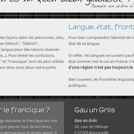
Langue, état, front
s façons selon les personnes, sites,
Pour bien comprendre l'identité de no
nger Déitsch", "Déitsch",
état de sa langue.
langue pour des raisons diverses
...). Pour éviter les confusions,
En effet : les langues ne suivent pas 
" et "Francique" sont les plus utilisés
état comme c'est le cas en France. C'
nent donc tous deux notre parler.
d'une région n'est pas toujours le
Bien souvent, les frontières linguisti
politiques.
 le francique ?
Gau un Griis
e séculaire, le francique est une
Gau un Griis
igne pas du tout de la France,
2A, cour de l'Abbaye
es germanique et anglo-saxon. Il
F-57320 Bouzonville