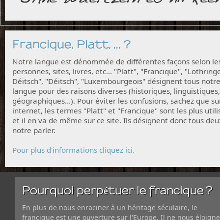
Francique, Platt, ... ?
Notre langue est dénommée de différentes façons selon le
personnes, sites, livres, etc... "Platt", "Francique", "Lothring
Déitsch", "Déitsch", "Luxembourgeois" désignent tous notr
langue pour des raisons diverses (historiques, linguistiques,
géographiques...). Pour éviter les confusions, sachez que su
internet, les termes "Platt" et "Francique" sont les plus utili
et il en va de même sur ce site. Ils désignent donc tous deu
notre parler.
Pour plus d'informations cliquez ici.
Pourquoi perpétuer le francique ?
En plus de nous enraciner à un héritage séculaire, le
francique est une ouverture sur l'Europe. Il ne nous éloigne