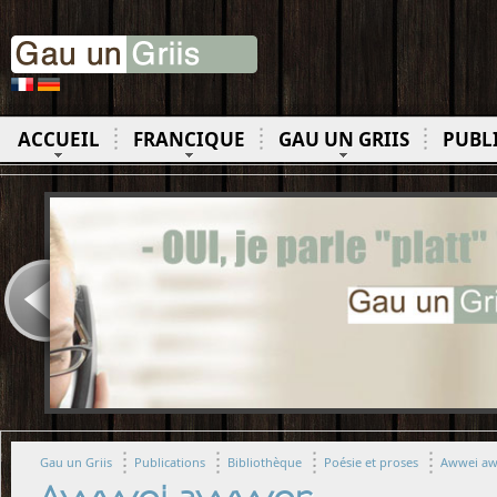
ACCUEIL
FRANCIQUE
GAU UN GRIIS
PUBL
Gau un Griis
Publications
Bibliothèque
Poésie et proses
Awwei a