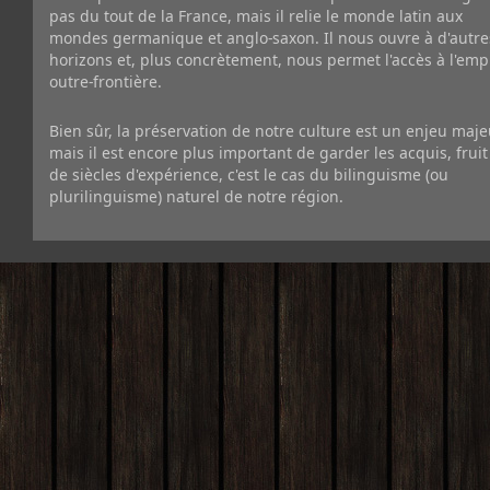
pas du tout de la France, mais il relie le monde latin aux
mondes germanique et anglo-saxon. Il nous ouvre à d'autre
horizons et, plus concrètement, nous permet l'accès à l'emp
outre-frontière.
Bien sûr, la préservation de notre culture est un enjeu maje
mais il est encore plus important de garder les acquis, fruit
de siècles d'expérience, c'est le cas du bilinguisme (ou
plurilinguisme) naturel de notre région.