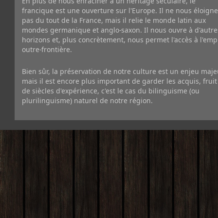
En plus de nous enraciner à un héritage séculaire, le
francique est une ouverture sur l'Europe. Il ne nous éloigne
pas du tout de la France, mais il relie le monde latin aux
mondes germanique et anglo-saxon. Il nous ouvre à d'autre
horizons et, plus concrètement, nous permet l'accès à l'emp
outre-frontière.
Bien sûr, la préservation de notre culture est un enjeu maje
mais il est encore plus important de garder les acquis, fruit
de siècles d'expérience, c'est le cas du bilinguisme (ou
plurilinguisme) naturel de notre région.