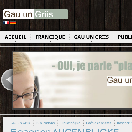
ACCUEIL
FRANCIQUE
GAU UN GRIIS
PUBL
Gau un Griis
Publications
Bibliothèque
Poésie et proses
Bosener 