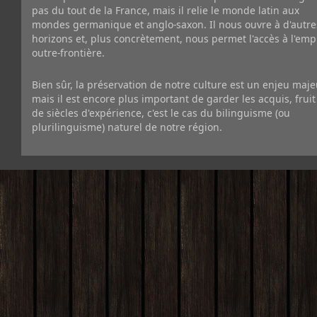
pas du tout de la France, mais il relie le monde latin aux
mondes germanique et anglo-saxon. Il nous ouvre à d'autre
horizons et, plus concrètement, nous permet l'accès à l'emp
outre-frontière.
Bien sûr, la préservation de notre culture est un enjeu maje
mais il est encore plus important de garder les acquis, fruit
de siècles d'expérience, c'est le cas du bilinguisme (ou
plurilinguisme) naturel de notre région.