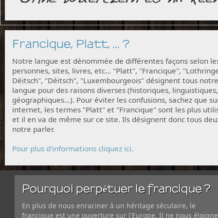
Francique, Platt, ... ?
Notre langue est dénommée de différentes façons selon le
personnes, sites, livres, etc... "Platt", "Francique", "Lothring
Déitsch", "Déitsch", "Luxembourgeois" désignent tous notr
langue pour des raisons diverses (historiques, linguistiques,
géographiques...). Pour éviter les confusions, sachez que su
internet, les termes "Platt" et "Francique" sont les plus utili
et il en va de même sur ce site. Ils désignent donc tous deu
notre parler.
Pour plus d'informations cliquez ici.
Pourquoi perpétuer le francique ?
En plus de nous enraciner à un héritage séculaire, le
francique est une ouverture sur l'Europe. Il ne nous éloigne