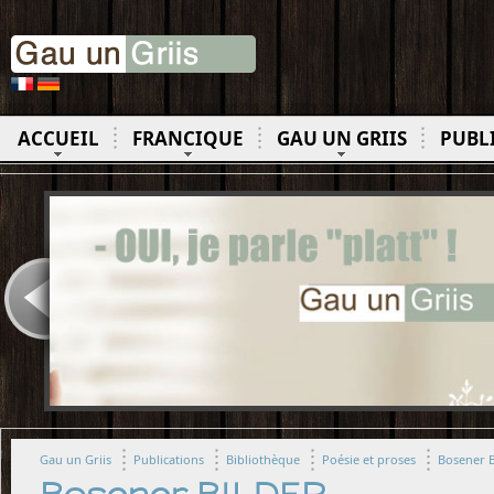
ACCUEIL
FRANCIQUE
GAU UN GRIIS
PUBL
Gau un Griis
Publications
Bibliothèque
Poésie et proses
Bosener 