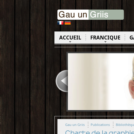
ACCUEIL
FRANCIQUE
G
Gau un Griis
Publications
Bibliothèq
Charte de la graphi