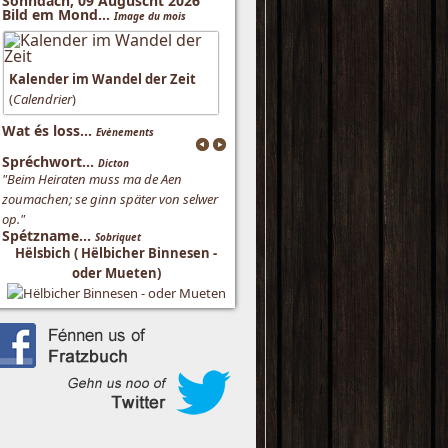
Sonndach, 09 Auguscht 2026
Bild em Mond...
Image du mois
Kalender im Wandel der Zeit
(
Calendrier
)
Wat és loss...
Evènements
Spréchwort...
Dicton
"Beim Heiraten muss ma de Aen
zoumachen; se ginn später von selwer
op."
Spétzname...
Sobriquet
Hëlsbich ( Hëlbicher Binnesen -
oder Mueten)