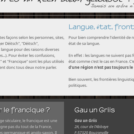
Langue, état, front
s façons selon les personnes, sites,
Pour bien comprendre l'identité de no
nger Déitsch", "Déitsch",
état de sa langue.
langue pour des raisons diverses
...). Pour éviter les confusions,
En effet : les langues ne suivent pas 
" et "Francique" sont les plus utilisés
état comme c'est le cas en France. C'
nent donc tous deux notre parler.
d'une région n'est pas toujours le
Bien souvent, les frontières linguisti
politiques.
 le francique ?
Gau un Griis
e séculaire, le francique est une
Gau un Griis
igne pas du tout de la France,
2A, cour de l'Abbaye
es germanique et anglo-saxon. Il
F-57320 Bouzonville