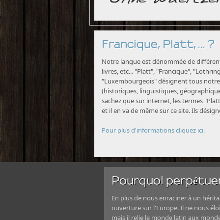
Francique, Platt, ... ?
Notre langue est dénommée de différente
livres, etc... "Platt", "Francique", "Lothri
"Luxembourgeois" désignent tous notre 
(historiques, linguistiques, géographiques
sachez que sur internet, les termes "Platt
et il en va de même sur ce site. Ils désig
Pour plus d'informations cliquez ici.
Pourquoi perpétuer
En plus de nous enraciner à un héritag
ouverture sur l'Europe. Il ne nous élo
mais il relie le monde latin aux mond