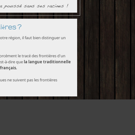
ières ?
tre région, il faut bien distinguer un
forcément le tracé des frontières d'un
est-à-dire que
la langue traditionnelle
 français.
ques ne suivent pas les frontières