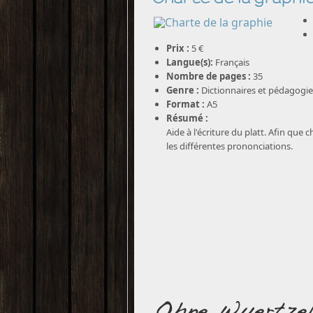
Prix :
5 €
Langue(s):
Français
Nombre de pages :
35
Genre :
Dictionnaires et pédagogie
Format :
A5
Résumé :
Aide à l'écriture du platt. Afin que c
les différentes prononciations.