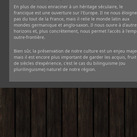
En plus de nous enraciner à un héritage séculaire, le
francique est une ouverture sur l'Europe. Il ne nous éloigne
pas du tout de la France, mais il relie le monde latin aux
mondes germanique et anglo-saxon. Il nous ouvre à d'autre
horizons et, plus concrètement, nous permet l'accès à l'emp
outre-frontière.
Bien sûr, la préservation de notre culture est un enjeu maje
mais il est encore plus important de garder les acquis, fruit
de siècles d'expérience, c'est le cas du bilinguisme (ou
plurilinguisme) naturel de notre région.