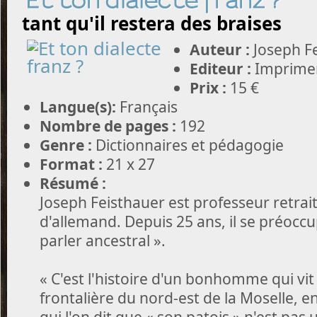
Et ton dialecte franz ?
tant qu'il restera des braises
Auteur :
Joseph F
Editeur :
Imprimer
Prix :
15 €
Langue(s):
Français
Nombre de pages :
192
Genre :
Dictionnaires et pédagogie
Format :
21 x 27
Résumé :
Joseph Feisthauer est professeur retrait
d'allemand. Depuis 25 ans, il se préocc
parler ancestral ».
« C'est l'histoire d'un bonhomme qui vit
frontalière du nord-est de la Moselle, e
qui l'on dit que « son patois » n'est pas 