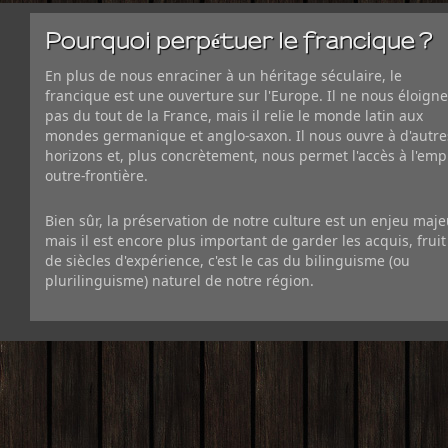
Pourquoi perpétuer le francique ?
En plus de nous enraciner à un héritage séculaire, le
francique est une ouverture sur l'Europe. Il ne nous éloigne
pas du tout de la France, mais il relie le monde latin aux
mondes germanique et anglo-saxon. Il nous ouvre à d'autre
horizons et, plus concrètement, nous permet l'accès à l'emp
outre-frontière.
Bien sûr, la préservation de notre culture est un enjeu maje
mais il est encore plus important de garder les acquis, fruit
de siècles d'expérience, c'est le cas du bilinguisme (ou
plurilinguisme) naturel de notre région.