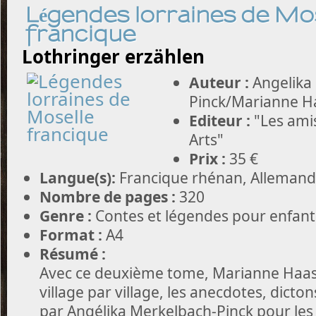
Légendes lorraines de Mo
francique
Lothringer erzählen
Auteur :
Angelika
Pinck/Marianne H
Editeur :
"Les ami
Arts"
Prix :
35 €
Langue(s):
Francique rhénan, Allemand,
Nombre de pages :
320
Genre :
Contes et légendes pour enfants
Format :
A4
Résumé :
Avec ce deuxième tome, Marianne Haas
village par village, les anecdotes, dicto
par Angélika Merkelbach-Pinck pour les 