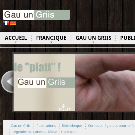
ACCUEIL
FRANCIQUE
GAU UN GRIIS
PUBL
Gau un Griis
Publications
Bibliothèque
Contes et légendes pour enfan
Légendes lorraines de Moselle francique