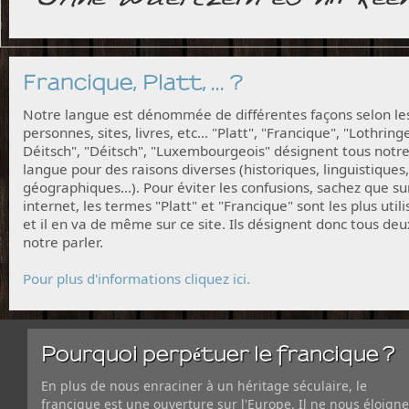
Francique, Platt, ... ?
Notre langue est dénommée de différentes façons selon le
personnes, sites, livres, etc... "Platt", "Francique", "Lothring
Déitsch", "Déitsch", "Luxembourgeois" désignent tous notr
langue pour des raisons diverses (historiques, linguistiques,
géographiques...). Pour éviter les confusions, sachez que su
internet, les termes "Platt" et "Francique" sont les plus utili
et il en va de même sur ce site. Ils désignent donc tous deu
notre parler.
Pour plus d'informations cliquez ici.
Pourquoi perpétuer le francique ?
En plus de nous enraciner à un héritage séculaire, le
francique est une ouverture sur l'Europe. Il ne nous éloigne