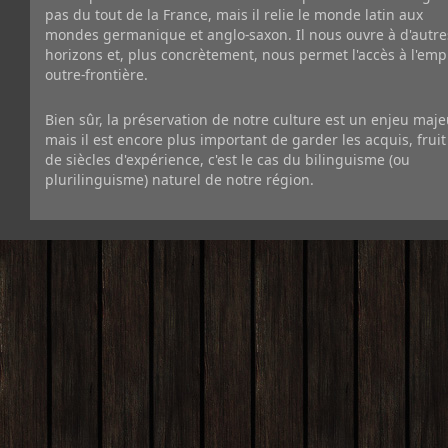
pas du tout de la France, mais il relie le monde latin aux
mondes germanique et anglo-saxon. Il nous ouvre à d'autre
horizons et, plus concrètement, nous permet l'accès à l'emp
outre-frontière.
Bien sûr, la préservation de notre culture est un enjeu maje
mais il est encore plus important de garder les acquis, fruit
de siècles d'expérience, c'est le cas du bilinguisme (ou
plurilinguisme) naturel de notre région.