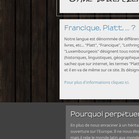
Francique, Platt, ... ?
Notre langue est dénommée de différente
livres, etc... "Platt", "Francique", "Lothri
"Luxembourgeois" désignent tous notre 
(historiques, linguistiques, géographiques
sachez que sur internet, les termes "Platt
et il en va de même sur ce site. Ils désig
Pour plus d'informations cliquez ici.
Pourquoi perpétuer
En plus de nous enraciner à un héritag
ouverture sur l'Europe. Il ne nous élo
mais il relie le monde latin aux mond