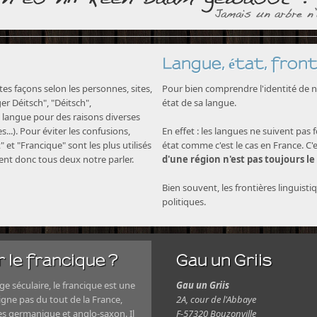
Langue, état, front
s façons selon les personnes, sites,
Pour bien comprendre l'identité de no
nger Déitsch", "Déitsch",
état de sa langue.
langue pour des raisons diverses
...). Pour éviter les confusions,
En effet : les langues ne suivent pas 
" et "Francique" sont les plus utilisés
état comme c'est le cas en France. C'
nent donc tous deux notre parler.
d'une région n'est pas toujours le
Bien souvent, les frontières linguisti
politiques.
 le francique ?
Gau un Griis
e séculaire, le francique est une
Gau un Griis
igne pas du tout de la France,
2A, cour de l'Abbaye
es germanique et anglo-saxon. Il
F-57320 Bouzonville