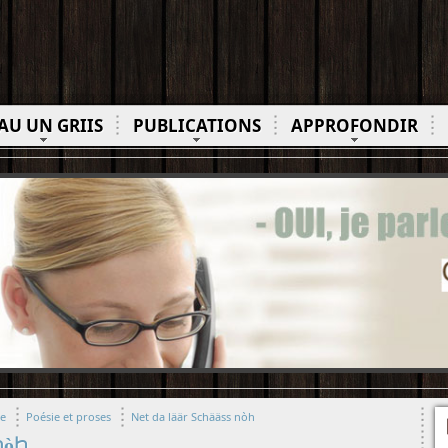
AU UN GRIIS
PUBLICATIONS
APPROFONDIR
ue
Poésie et proses
Net da läär Schääss nòh
nòh