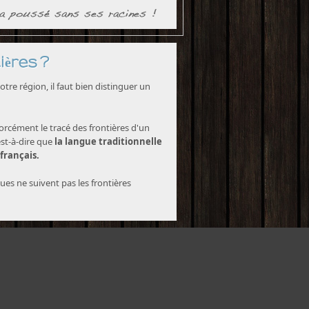
ières ?
tre région, il faut bien distinguer un
forcément le tracé des frontières d'un
est-à-dire que
la langue traditionnelle
 français.
ques ne suivent pas les frontières