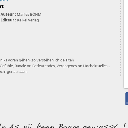
rt
Auteur :
Marlies BÖHM
Editeur :
Kelkel Verlag
 niks voran géhen (so verstéhen ich de Titel)
 Gefühle, Banale on Bedeutendes, Vergagenes on Hochaktuelles...
roch- genau saan.