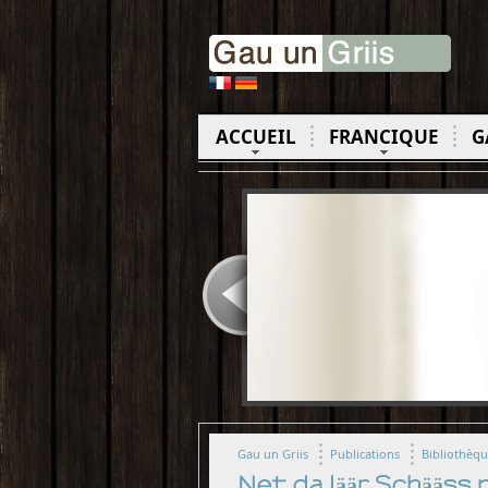
ACCUEIL
FRANCIQUE
G
Gau un Griis
Publications
Bibliothèq
Net da läär Schääss 