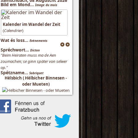
Samschdach, 08 Auguscht 2026
Bild em Mond...
Image du mois
Kalender im Wandel der Zeit
(
Calendrier
)
Wat és loss...
Evènements
Spréchwort...
Dicton
"Beim Heiraten muss ma de Aen
zoumachen; se ginn später von selwer
op."
Spétzname...
Sobriquet
Hëlsbich ( Hëlbicher Binnesen -
oder Mueten)