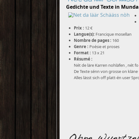
Gedichte und Texte in Munda
Prix :
12 €
Langue(s):
Francique mosellan
Nombre de pages :
160
Genre :
Poésie et proses
Format :
13 x 21
Résumé :
Nét de läre Karren nohläfen , nét fo
De Texte sénn von grosse on kläne
Alles lässt sich off platt-én user Sp