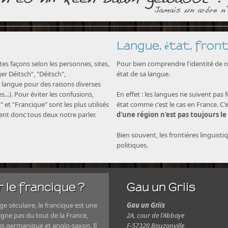
Langue, état, front
s façons selon les personnes, sites,
Pour bien comprendre l'identité de no
nger Déitsch", "Déitsch",
état de sa langue.
langue pour des raisons diverses
...). Pour éviter les confusions,
En effet : les langues ne suivent pas 
" et "Francique" sont les plus utilisés
état comme c'est le cas en France. C'
nent donc tous deux notre parler.
d'une région n'est pas toujours le
Bien souvent, les frontières linguisti
politiques.
 le francique ?
Gau un Griis
e séculaire, le francique est une
Gau un Griis
igne pas du tout de la France,
2A, cour de l'Abbaye
es germanique et anglo-saxon. Il
F-57320 Bouzonville