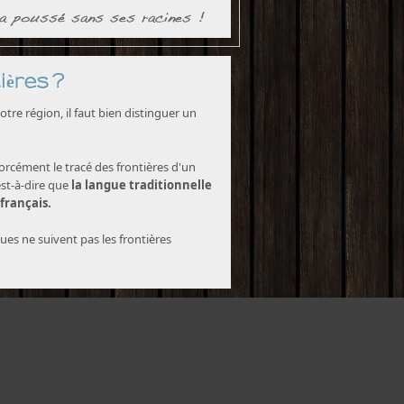
ières ?
tre région, il faut bien distinguer un
forcément le tracé des frontières d'un
est-à-dire que
la langue traditionnelle
 français.
ques ne suivent pas les frontières