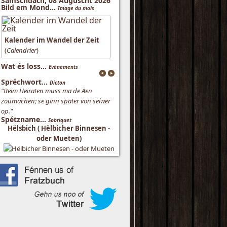
Samschdach, 08 Auguscht 2026
Bild em Mond...
Image du mois
Kalender im Wandel der Zeit
(
Calendrier
)
Wat és loss...
Evènements
Spréchwort...
Dicton
"Beim Heiraten muss ma de Aen
zoumachen; se ginn später von selwer
op."
Spétzname...
Sobriquet
Hëlsbich ( Hëlbicher Binnesen -
oder Mueten)