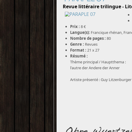
Revue littéraire trilingue - Li
Prix :
8 €
Langue(s):
Francique rhénan, Fran
Nombre de pages :
80
Genre :
Revues
Format :
21 x 27
Résumé :
Thème principal / Hauptthema :
l'autre der Andere der Anner
Artiste présenté : Guy Litzenburger