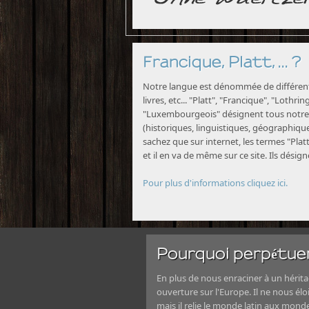
Francique, Platt, ... ?
Notre langue est dénommée de différente
livres, etc... "Platt", "Francique", "Lothri
"Luxembourgeois" désignent tous notre 
(historiques, linguistiques, géographiques
sachez que sur internet, les termes "Platt
et il en va de même sur ce site. Ils désig
Pour plus d'informations cliquez ici.
Pourquoi perpétuer
En plus de nous enraciner à un héritag
ouverture sur l'Europe. Il ne nous élo
mais il relie le monde latin aux mond