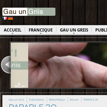
ACCUEIL
FRANCIQUE
GAU UN GRIIS
PUBL
Gau un Griis
Publications
Bibliothèque
Revues
PARAPLE 20