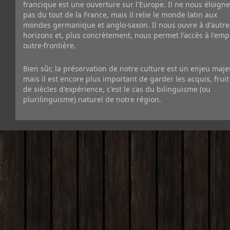
francique est une ouverture sur l'Europe. Il ne nous éloigne
pas du tout de la France, mais il relie le monde latin aux
mondes germanique et anglo-saxon. Il nous ouvre à d'autre
horizons et, plus concrètement, nous permet l'accès à l'emp
outre-frontière.
Bien sûr, la préservation de notre culture est un enjeu maje
mais il est encore plus important de garder les acquis, fruit
de siècles d'expérience, c'est le cas du bilinguisme (ou
plurilinguisme) naturel de notre région.