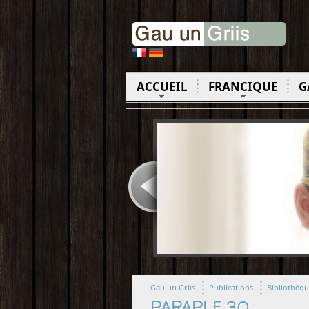
ACCUEIL
FRANCIQUE
G
Gau un Griis
Publications
Bibliothèq
PARAPLE 30