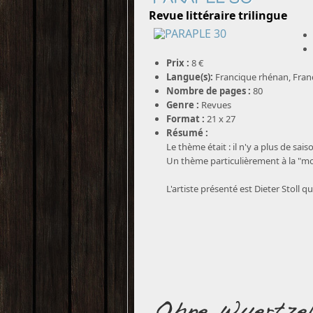
Revue littéraire trilingue
Prix :
8 €
Langue(s):
Francique rhénan, Fran
Nombre de pages :
80
Genre :
Revues
Format :
21 x 27
Résumé :
Le thème était : il n'y a plus de sais
Un thème particulièrement à la "mo
L'artiste présenté est Dieter Stoll 