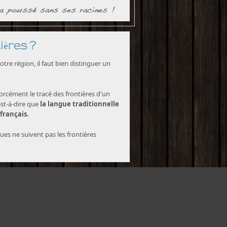
ières ?
tre région, il faut bien distinguer un
forcément le tracé des frontières d'un
est-à-dire que
la langue traditionnelle
 français.
ques ne suivent pas les frontières