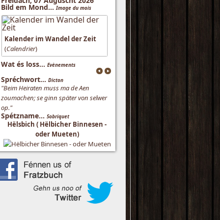
Freidach, 07 Auguscht 2026
Bild em Mond...
Image du mois
Kalender im Wandel der Zeit
(
Calendrier
)
Wat és loss...
Evènements
Spréchwort...
Dicton
"Beim Heiraten muss ma de Aen
zoumachen; se ginn später von selwer
op."
Spétzname...
Sobriquet
Hëlsbich ( Hëlbicher Binnesen -
oder Mueten)