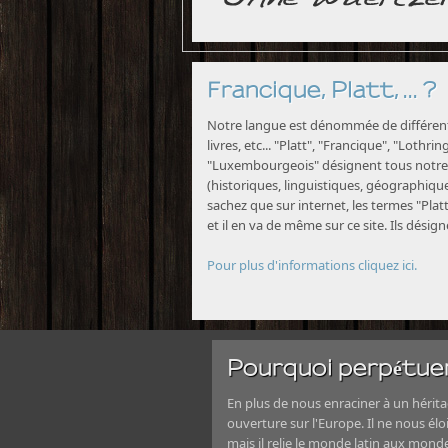
Francique, Platt, ... ?
Notre langue est dénommée de différente
livres, etc... "Platt", "Francique", "Lothri
"Luxembourgeois" désignent tous notre 
(historiques, linguistiques, géographiques
sachez que sur internet, les termes "Platt
et il en va de même sur ce site. Ils désig
Pour plus d'informations cliquez ici.
Pourquoi perpétuer
En plus de nous enraciner à un héritag
ouverture sur l'Europe. Il ne nous élo
mais il relie le monde latin aux mond