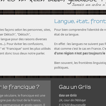
Langue, état, front
s façons selon les personnes, sites,
Pour bien comprendre l'identité de no
nger Déitsch", "Déitsch",
état de sa langue.
langue pour des raisons diverses
...). Pour éviter les confusions,
En effet : les langues ne suivent pas 
" et "Francique" sont les plus utilisés
état comme c'est le cas en France. C'
nent donc tous deux notre parler.
d'une région n'est pas toujours le
Bien souvent, les frontières linguisti
politiques.
 le francique ?
Gau un Griis
e séculaire, le francique est une
Gau un Griis
igne pas du tout de la France,
2A, cour de l'Abbaye
es germanique et anglo-saxon. Il
F-57320 Bouzonville