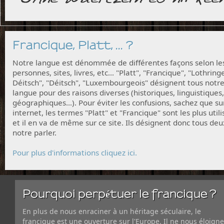
Francique, Platt, ... ?
Notre langue est dénommée de différentes façons selon le
personnes, sites, livres, etc... "Platt", "Francique", "Lothring
Déitsch", "Déitsch", "Luxembourgeois" désignent tous notr
langue pour des raisons diverses (historiques, linguistiques,
géographiques...). Pour éviter les confusions, sachez que su
internet, les termes "Platt" et "Francique" sont les plus utili
et il en va de même sur ce site. Ils désignent donc tous deu
notre parler.
Pour plus d'informations cliquez ici.
Pourquoi perpétuer le francique ?
En plus de nous enraciner à un héritage séculaire, le
francique est une ouverture sur l'Europe. Il ne nous éloigne