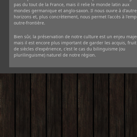
pas du tout de la France, mais il relie le monde latin aux
mondes germanique et anglo-saxon. Il nous ouvre à d'autre
horizons et, plus concrètement, nous permet l'accès à l'emp
outre-frontière.
Bien sûr, la préservation de notre culture est un enjeu maje
mais il est encore plus important de garder les acquis, fruit
de siècles d'expérience, c'est le cas du bilinguisme (ou
plurilinguisme) naturel de notre région.