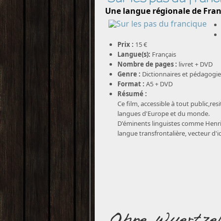
Une langue régionale de Fra
Prix :
15 €
Langue(s):
Français
Nombre de pages :
livret + DVD
Genre :
Dictionnaires et pédagogie
Format :
A5 + DVD
Résumé :
Ce film, accessible à tout public,res
langues d'Europe et du monde.
D'éminents linguistes comme Henrie
langue transfrontalière, vecteur d'i