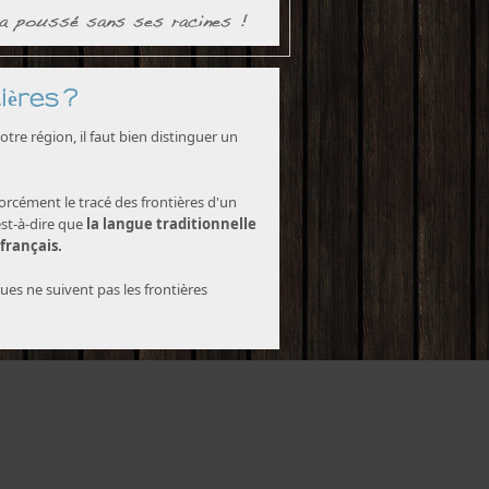
ières ?
tre région, il faut bien distinguer un
forcément le tracé des frontières d'un
est-à-dire que
la langue traditionnelle
 français.
ques ne suivent pas les frontières