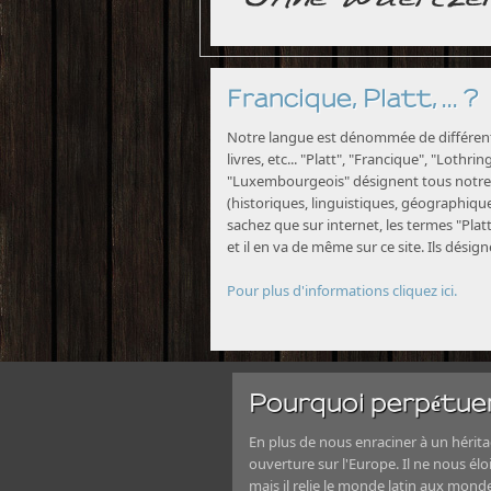
Francique, Platt, ... ?
Notre langue est dénommée de différente
livres, etc... "Platt", "Francique", "Lothri
"Luxembourgeois" désignent tous notre 
(historiques, linguistiques, géographiques
sachez que sur internet, les termes "Platt
et il en va de même sur ce site. Ils désig
Pour plus d'informations cliquez ici.
Pourquoi perpétuer
En plus de nous enraciner à un héritag
ouverture sur l'Europe. Il ne nous élo
mais il relie le monde latin aux mond