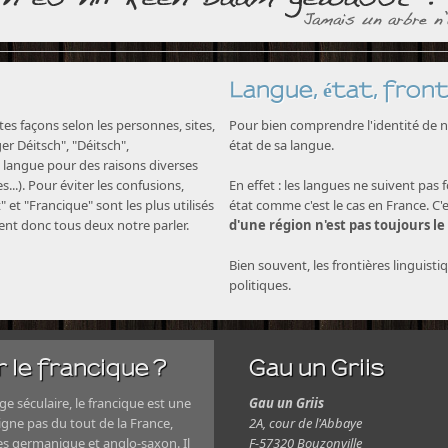
Langue, état, front
s façons selon les personnes, sites,
Pour bien comprendre l'identité de no
nger Déitsch", "Déitsch",
état de sa langue.
langue pour des raisons diverses
...). Pour éviter les confusions,
En effet : les langues ne suivent pas 
" et "Francique" sont les plus utilisés
état comme c'est le cas en France. C'
nent donc tous deux notre parler.
d'une région n'est pas toujours le
Bien souvent, les frontières linguisti
politiques.
 le francique ?
Gau un Griis
e séculaire, le francique est une
Gau un Griis
igne pas du tout de la France,
2A, cour de l'Abbaye
es germanique et anglo-saxon. Il
F-57320 Bouzonville