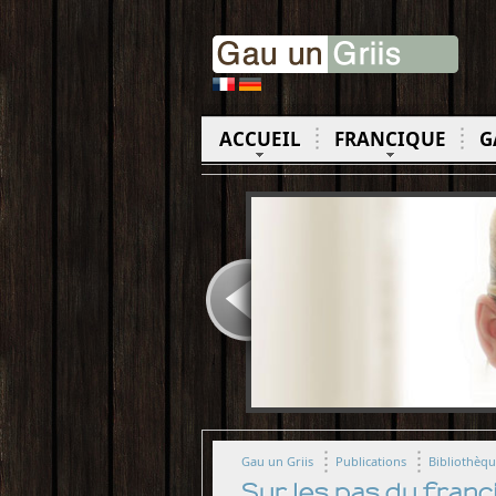
ACCUEIL
FRANCIQUE
G
Gau un Griis
Publications
Bibliothèq
Sur les pas du franc