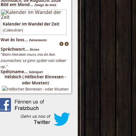
Sonndach, 09 Auguscht 2026
Bild em Mond...
Image du mois
Kalender im Wandel der Zeit
(
Calendrier
)
Wat és loss...
Evènements
Spréchwort...
Dicton
"Beim Heiraten muss ma de Aen
zoumachen; se ginn später von selwer
op."
Spétzname...
Sobriquet
Hëlsbich ( Hëlbicher Binnesen -
oder Mueten)