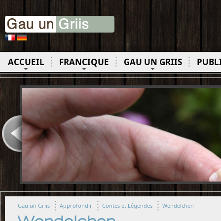
ACCUEIL
FRANCIQUE
GAU UN GRIIS
PUBL
Gau un Griis
Approfondir
Contes et Légendes
Wendelchen