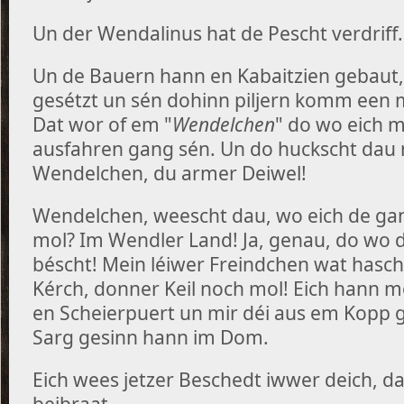
Un der Wendalinus hat de Pescht verdriff.
Un de Bauern hann en Kabaitzien gebaut
gesétzt un sén dohinn piljern komm een m
Dat wor of em "
Wendelchen
" do wo eich 
ausfahren gang sén. Un do huckscht dau
Wendelchen, du armer Deiwel!
Wendelchen, weescht dau, wo eich de ga
mol? Im Wendler Land! Ja, genau, do wo
béscht! Mein léiwer Freindchen wat hasch
Kérch, donner Keil noch mol! Eich hann m
en Scheierpuert un mir déi aus em Kopp g
Sarg gesinn hann im Dom.
Eich wees jetzer Beschedt iwwer deich, dat
beibraat...