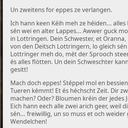
Un zweitens for eppes ze verlangen.
Ich hann keen Kéih meh ze héiden... alles h
sén wei en alter Lappes... Awwer guck mol
in Lottringen. Dein Schwester, et Oranna,
von den Deitsch Lottringern, lo gleich sé
Lottringer meh do, mét der Sprooch stee
és alles flötten. Un dein Schweschter ka
gesitt!
Mach doch eppes! Stéppel mol en bessien 
Tueren kémmt! Et és héchscht Zeit. Dir z
machen? Oder? Bloumen kréin der jedes Jo
Eich hann eech alle zwei arich geer, weil
sén... freiwillig, un so muss et och weider 
Wendelchen!