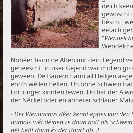
deich kee
gewoscht
béscht, wé
eefach ge
"
Wendelch
Wendelche
Nohéer hann de Alten mir dein Legend ver
geheescht, in user Gejend wär mol en gr
geween. De Bauern hann all Heilijen aag
ehn'n wéllen helfen. Un ohne Schwein hätt
Lottringer kinnten lewen. Do hat der Alwi
der Néckel oder en annerer schlauer Matz
-
Der Wendalinus déer kennt eppes von den S
domols mét déinen ze doun hott als Schwein
nét helft dann és der Baart ab...!