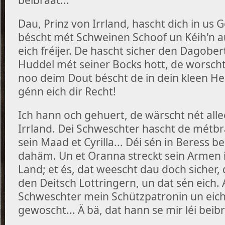
Dau, Prinz von Irrland, hascht dich in us 
béscht mét Schweinen Schoof un Kéih'n a
eich fréijer. De hascht sicher den Dagobe
Huddel mét seiner Bocks hott, de worscht
noo deim Dout béscht de in dein kleen H
génn eich dir Recht!
Ich hann och gehuert, de wärscht nét al
Irrland. Dei Schweschter hascht de métbr
sein Maad et Cyrilla... Déi sén in Beress 
dahäm. Un et Oranna streckt sein Armen 
Land; et és, dat weescht dau doch sicher,
den Deitsch Lottringern, un dat sén eich. 
Schweschter mein Schützpatronin un eich
gewoscht... Ä bä, dat hann se mir léi beibr