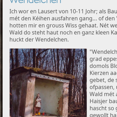
Wendelchen
Ich wor en Lausert von 10-11 Johr; als B
mét den Kéihen ausfahren gang... of den 
hotten mir en grouss Wiss gehaat. Nét 
Wald do steht haut noch en ganz kleen K
huckt der Wendelchen.
"Wendelche
grad eppes
domols Bl
Kierzen aa
gebet, de 
ofpassen, 
Wald mét 
Haisjer ba
hascht so 
gewollt ha