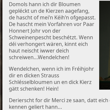
Domols hann ich dir Bloumen
gepléckt un de Kierzen aagefang,
de hascht of mei'n Kéih'n ofgepasst.
De hascht mein Vorfahren vor Paar
Honnert Johr von der
Schweinenpescht beschétzt. Wenn
déi verhongert wären, kinnt eich
haut neischt iwwer deich
schreiwen...Wendelchen!
Wendelchen, wenn ich im Fréihjohr
dir en dicken Strauss
Schlésselbloumen un en dick Kierz
gätt schenken! Hein!
Derierscht for dir Merci ze saan, datt eic
kennen geliert hann...