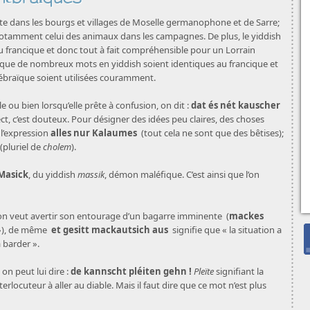
te dans les bourgs et villages de Moselle germanophone et de Sarre;
notamment celui des animaux dans les campagnes. De plus, le yiddish
 francique et donc tout à fait compréhensible pour un Lorrain
que de nombreux mots en yiddish soient identiques au francique et
ébraïque soient utilisées couramment.
le ou bien lorsqu’elle prête à confusion, on dit :
dat és nét kauscher
rect, c’est douteux. Pour désigner des idées peu claires, des choses
e l’expression
alles nur Kalaumes
(tout cela ne sont que des bêtises);
(pluriel de
cholem
).
Masick
, du yiddish
massik
, démon maléfique. C’est ainsi que l’on
’on veut avertir son entourage d’un bagarre imminente (
mackes
e »), de même
et gesitt mackautsich aus
signifie que « la situation a
 barder ».
 on peut lui dire :
de kannscht pléiten gehn !
Pleïte
signifiant la
nterlocuteur à aller au diable. Mais il faut dire que ce mot n’est plus