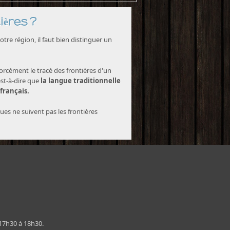
ières ?
tre région, il faut bien distinguer un
forcément le tracé des frontières d'un
est-à-dire que
la langue traditionnelle
 français.
ques ne suivent pas les frontières
 17h30 à 18h30.