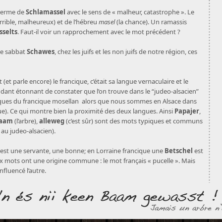
e terme de
Schlamassel
avec le sens de « malheur, catastrophe ». Le
rrible, malheureux) et de l’hébreu
masel
(la chance). Un ramassis
selts
. Faut-il voir un rapprochement avec le mot précédent ?
le sabbat
Schawes
, chez les juifs et les non juifs de notre région, ces
et parle encore) le francique, c’était sa langue vernaculaire et le
pendant étonnant de constater que l’on trouve dans le “judeo-alsacien”
iques du francique mosellan alors que nous sommes en Alsace dans
e). Ce qui montre bien la proximité des deux langues. Ainsi
Papajer
,
aam
(l’arbre),
alleweg
(c’est sûr) sont des mots typiques et communs
 au judeo-alsacien).
est une servante, une bonne; en Lorraine francique une
Betschel
est
ux mots ont une origine commune : le mot français « pucelle ». Mais
fluencé l’autre.