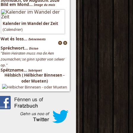
Sonndach, 09 Auguscht 2026
Bild em Mond...
Image du mois
Kalender im Wandel der Zeit
(
Calendrier
)
Wat és loss...
Evènements
Spréchwort...
Dicton
"Beim Heiraten muss ma de Aen
zoumachen; se ginn später von selwer
op."
Spétzname...
Sobriquet
Hëlsbich ( Hëlbicher Binnesen -
oder Mueten)