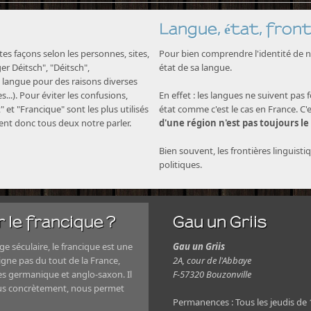
Langue, état, front
s façons selon les personnes, sites,
Pour bien comprendre l'identité de no
nger Déitsch", "Déitsch",
état de sa langue.
langue pour des raisons diverses
...). Pour éviter les confusions,
En effet : les langues ne suivent pas 
" et "Francique" sont les plus utilisés
état comme c'est le cas en France. C'
nent donc tous deux notre parler.
d'une région n'est pas toujours le
Bien souvent, les frontières linguisti
politiques.
 le francique ?
Gau un Griis
e séculaire, le francique est une
Gau un Griis
igne pas du tout de la France,
2A, cour de l'Abbaye
es germanique et anglo-saxon. Il
F-57320 Bouzonville
plus concrètement, nous permet
Permanences : Tous les jeudis de