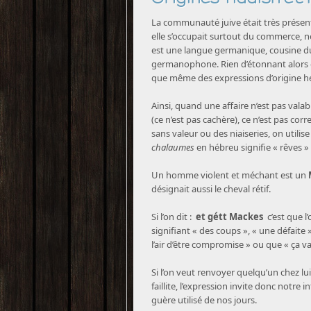
La communauté juive était très présen
elle s’occupait surtout du commerce, 
est une langue germanique, cousine du
germanophone. Rien d’étonnant alors 
que même des expressions d’origine h
Ainsi, quand une affaire n’est pas valab
(ce n’est pas cachère), ce n’est pas cor
sans valeur ou des niaiseries, on utilis
chalaumes
en hébreu signifie « rêves » 
Un homme violent et méchant est un
désignait aussi le cheval rétif.
Si l’on dit :
et gétt Mackes
c’est que l
signifiant « des coups », « une défait
l’air d’être compromise » ou que « ça va
Si l’on veut renvoyer quelqu’un chez lui
faillite, l’expression invite donc notre i
guère utilisé de nos jours.