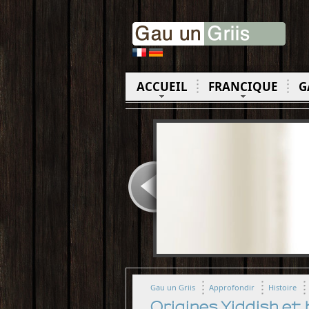
ACCUEIL
FRANCIQUE
G
Gau un Griis
Approfondir
Histoire
Origines Yiddish et