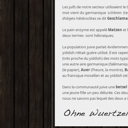
Les juifs de notre secteur utilisaient l
mot vient du germanique
schlimm
(te
d’objets hétéroclites se dit
Geschlamas
Le pain enzyme est appelé
Matzen
et 
deux termes sont hébraïques.
La population juive parlait évidemment (
yiddish n’était guère utilisé. Il est ce
(très proche du yiddish) des mots typ
une autre aire germanique (l’alémaniqu
(le papier),
Auer
(l’heure, la montre),
B
au francique mosellan et au yiddish (et
Dans la communauté juive une
betsel
une jeune fille un peu délurée. Ces de
nous ne savons pas lequel des deux a in