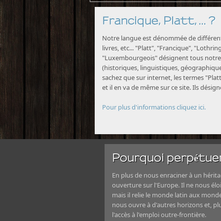
Francique, Platt, ... ?
Notre langue est dénommée de différente
livres, etc... "Platt", "Francique", "Lothri
"Luxembourgeois" désignent tous notre 
(historiques, linguistiques, géographiques
sachez que sur internet, les termes "Platt
et il en va de même sur ce site. Ils désig
Pour plus d'informations cliquez ici.
Pourquoi perpétuer
En plus de nous enraciner à un héritag
ouverture sur l'Europe. Il ne nous élo
mais il relie le monde latin aux mond
nous ouvre à d'autres horizons et, 
l'accès à l'emploi outre-frontière.