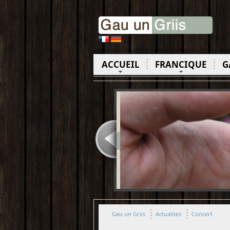
ACCUEIL
FRANCIQUE
G
Gau un Griis
Actualites
Concert