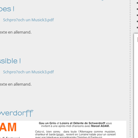
pes !
Schpro?och un Musick3.pdf
 Texte en allemand.
sible !
Schpro?och un Musick3.pdf
 Texte en allemand.
werdorff