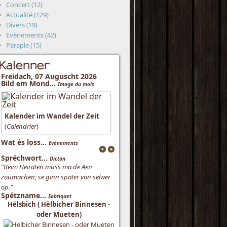
Concert (12)
Actualité (129)
Divers (19)
Evènements (42)
Paraple (15)
Kalenner
Freidach, 07 Auguscht 2026
Bild em Mond...
Image du mois
Kalender im Wandel der Zeit
(
Calendrier
)
Wat és loss...
Evènements
Spréchwort...
Dicton
"Beim Heiraten muss ma de Aen
zoumachen; se ginn später von selwer
op."
Spétzname...
Sobriquet
Hëlsbich ( Hëlbicher Binnesen -
oder Mueten)