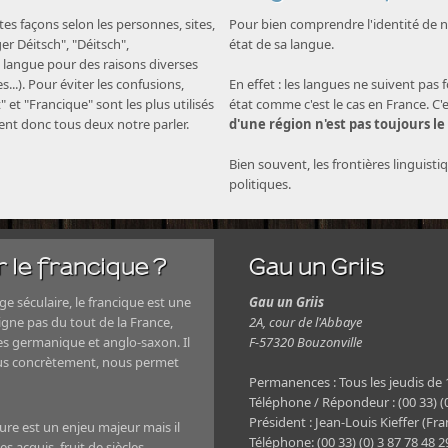
s façons selon les personnes, sites,
Pour bien comprendre l'identité de no
nger Déitsch", "Déitsch",
état de sa langue.
langue pour des raisons diverses
...). Pour éviter les confusions,
En effet : les langues ne suivent pas 
" et "Francique" sont les plus utilisés
état comme c'est le cas en France. C'
nent donc tous deux notre parler.
d'une région n'est pas toujours le
Bien souvent, les frontières linguisti
politiques.
 le francique ?
Gau un Griis
e séculaire, le francique est une
Gau un Griis
igne pas du tout de la France,
2A, cour de l'Abbaye
es germanique et anglo-saxon. Il
F-57320 Bouzonville
plus concrètement, nous permet
Permanences : Tous les jeudis de
Téléphone / Répondeur : (00 33) (0
Président : Jean-Louis Kieffer (Fra
ture est un enjeu majeur mais il
Téléphone: (00 33) (0) 3 87 78 48 
s acquis, fruit de siècles