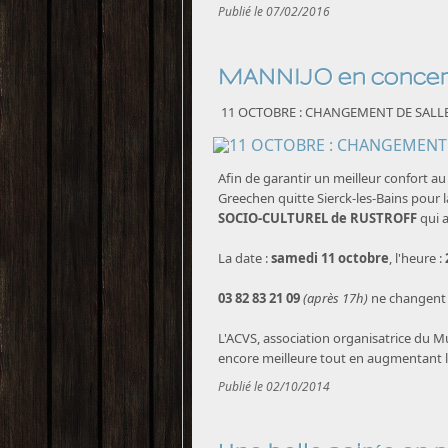
Publié le 07/02/2016
MANNIJO en conce
11 OCTOBRE : CHANGEMENT DE SALLE
Afin de garantir un meilleur confort a
Greechen quitte Sierck-les-Bains pour
SOCIO-CULTUREL de RUSTROFF
qui a
La date :
samedi 11 octobre
, l'heure :
03 82 83 21 09
(après 17h)
ne changent 
L'ACVS, association organisatrice du M
encore meilleure tout en augmentant la
Publié le 02/10/2014