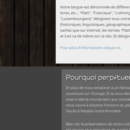
Notre langue est dénommée de différente
livres, etc... "Platt", "Francique", "Lothri
"Luxembourgeois" désignent tous notre 
(historiques, linguistiques, géographiques
sachez que sur internet, les termes "Platt
et il en va de même sur ce site. Ils désig
Pour plus d'informations cliquez ici.
Pourquoi perpétuer
En plus de nous enraciner à un héritag
ouverture sur l'Europe. Il ne nous élo
mais il relie le monde latin aux mond
nous ouvre à d'autres horizons et, 
l'accès à l'emploi outre-frontière.
Bien sûr, la préservation de notre cul
est encore plus important de garder le