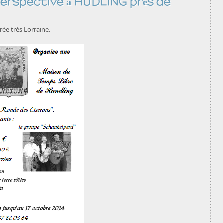
 perspective à HUDLING près de
rée très Lorraine.