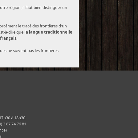
tre région, il faut bien distinguer un
forcément le tracé des frontières d'un
est-à-dire que
la langue traditionnelle
 français.
ques ne suivent pas les frontières
 17h30 à 18h30.
) 3 87 74 76 81
nce)
29