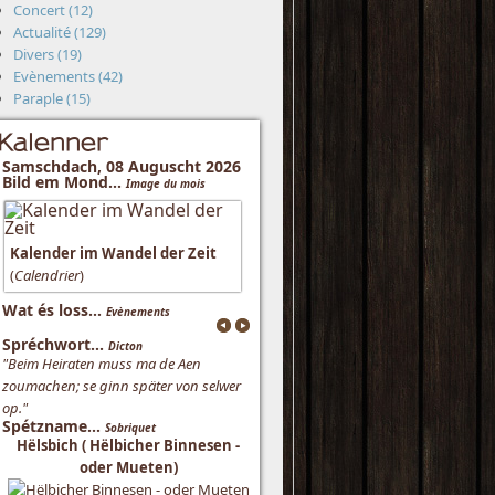
Concert (12)
Actualité (129)
Divers (19)
Evènements (42)
Paraple (15)
Kalenner
Samschdach, 08 Auguscht 2026
Bild em Mond...
Image du mois
Kalender im Wandel der Zeit
(
Calendrier
)
Wat és loss...
Evènements
Spréchwort...
Dicton
"Beim Heiraten muss ma de Aen
zoumachen; se ginn später von selwer
op."
Spétzname...
Sobriquet
Hëlsbich ( Hëlbicher Binnesen -
oder Mueten)