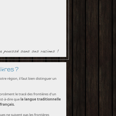
ières ?
tre région, il faut bien distinguer un
forcément le tracé des frontières d'un
est-à-dire que
la langue traditionnelle
 français.
ques ne suivent pas les frontières