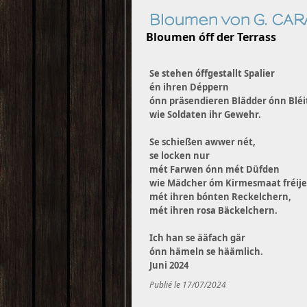
Bloumen von G. CA
Bloumen óff der Terrass
Se stehen óffgestallt Spalier
én ihren Déppern
ónn präsendieren Blädder ónn Blé
wie Soldaten ihr Gewehr.
Se schießen awwer nét,
se locken nur
mét Farwen ónn mét Düfden
wie Mädcher óm Kirmesmaat fréije
mét ihren bónten Reckelchern,
mét ihren rosa Bäckelchern.
Ich han se ääfach gär
ónn hämeln se häämlich.
Juni 2024
Publié le 17/07/2024