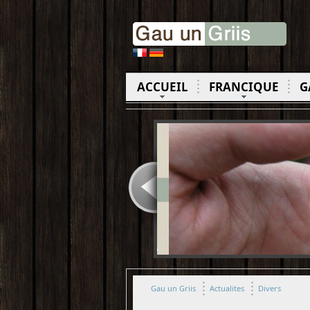
ACCUEIL
FRANCIQUE
G
Gau un Griis
Actualites
Divers