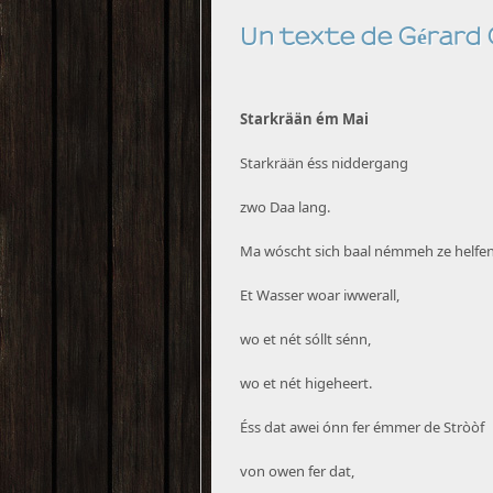
Un texte de Gérard
Starkrään ém Mai
Starkrään éss niddergang
zwo Daa lang.
Ma wóscht sich baal némmeh ze helfen
Et Wasser woar iwwerall,
wo et nét sóllt sénn,
wo et nét higeheert.
Éss dat awei ónn fer émmer de Stròòf
von owen fer dat,