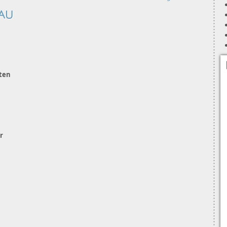
RAU
iten
r