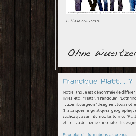
Publié le 27/02/2020
Francique, Platt, ... ?
Notre langue est dénommée de différente
livres, etc... "Platt", "Francique", "Lothri
"Luxembourgeois" désignent tous notre 
(historiques, linguistiques, géographiques
sachez que sur internet, les termes "Platt
et il en va de même sur ce site. Ils désig
Pour plus d'informations cliquez ici.