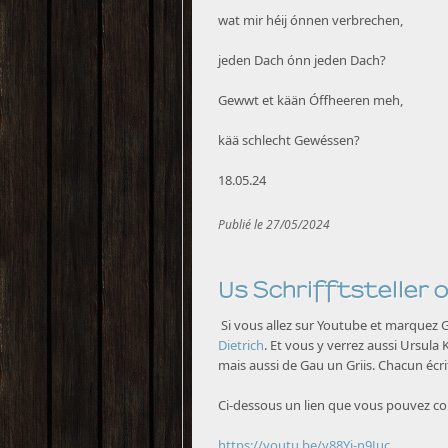
wat mir héij ónnen verbrechen,
jeden Dach ónn jeden Dach?
Gewwt et kään Óffheeren meh,
kää schlecht Gewéssen?
18.05.24
Publié le 27/05/2024
Us Schrifftsteller 
Si vous allez sur Youtube et marquez G
Dietrich
. Et vous y verrez aussi Ursula 
mais aussi de Gau un Griis. Chacun écrit 
Ci-dessous un lien que vous pouvez cop
https://youtu.be/y88Yi-n9Juc